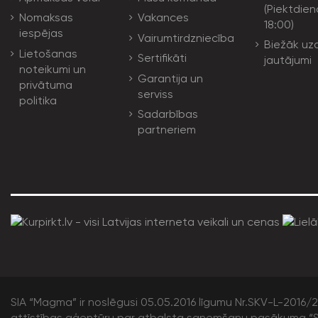
(Piektdien
Nomaksas
Vakances
18:00)
iespējas
Vairumtirdzniecība
Biežāk uz
Lietošanas
Sertifikāti
jautājumi
noteikumi un
Garantija un
privātuma
serviss
politika
Sadarbības
partneriem
SIA “Magma” ir noslēgusi 05.05.2016 līgumu Nr.SKV-L-2016/20
attīstības aģentūru par atbalsta saņemšanu pasākuma “S