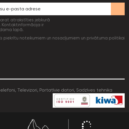
varat atrakstīties jebkurā
. Kontaktinformācija ir
dama lapā.
Es piekrītu noteikumiem un nosacījumiem un privātuma politikai