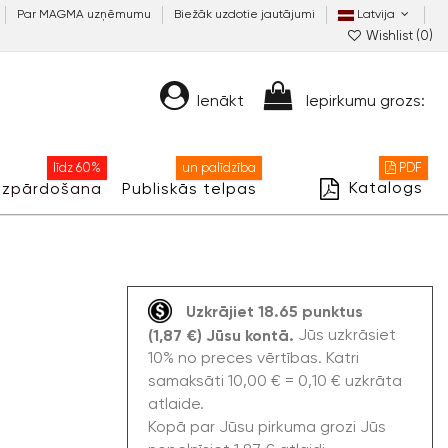
Par MAGMA uzņēmumu
Biežāk uzdotie jautājumi
Latvija
Wishlist (
0
)
Ienākt
Iepirkumu grozs:
līdz 60%
un palīdzība
PDF
Katalogs
Izpārdošana
Publiskās telpas
Uzkrājiet 18.65 punktus
Jūs uzkrāsiet
(1,87 €) Jūsu kontā.
10% no preces vērtības. Katri
samaksāti 10,00 € = 0,10 € uzkrāta
atlaide.
Kopā par Jūsu pirkuma grozi Jūs