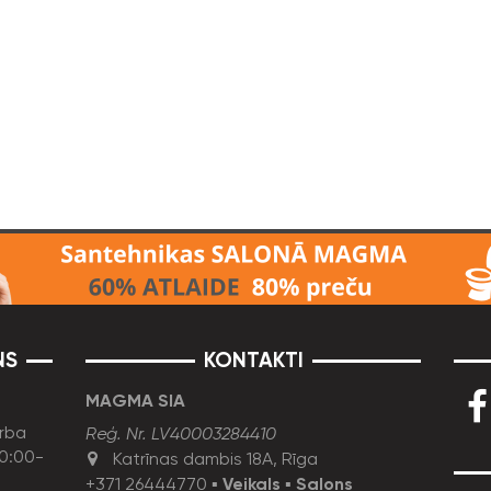
NS
KONTAKTI
MAGMA SIA
rba
Reģ. Nr. LV40003284410
10:00-
Katrīnas dambis 18A, Rīga
+371 26444770
▪
Veikals
▪
Salons