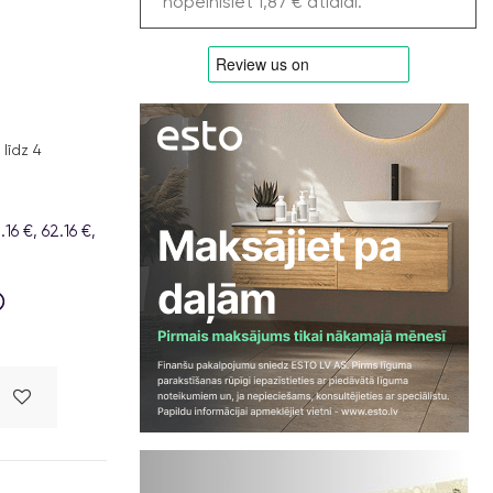
nopelnīsiet 1,87 € atlaidi.
līdz 4
6 €, 62.16 €,