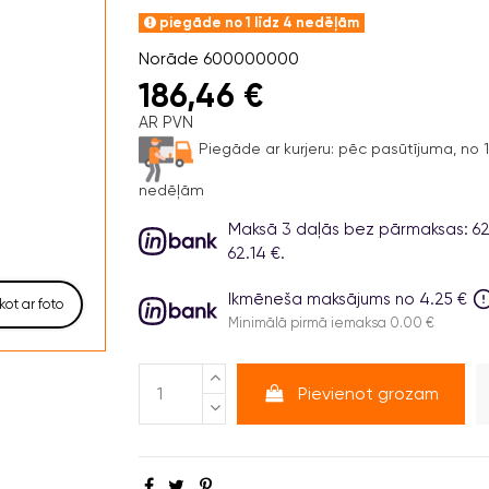
piegāde no 1 līdz 4 nedēļām
Norāde
600000000
186,46 €
AR PVN
Piegāde ar kurjeru:
pēc pasūtījuma, no 1 
nedēļām
Maksā 3 daļās bez pārmaksas: 62.1
62.14 €.
Ikmēneša maksājums no 4.25 €
kot ar foto
Minimālā pirmā iemaksa 0.00 €
Pievienot grozam