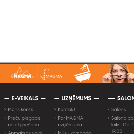
E-VEIKALS
UZŅĒMUMS
SALO
Mans konts
Kontakti
Salons
Preču piegāde
Par MAGMA
Salona da
un atgriešana
uzņēmumu
laiks: Dd. 
19:00
Apmaksas veidi
Mūsu komanda