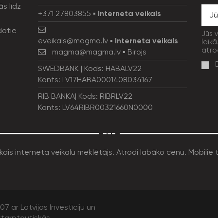
ās līdz
+371 27803855
▪
Interneta veikals
dotie
Jūs 
eveikals@magma.lv
▪
Interneta veikals
laikā
atro
magma@magma.lv
▪ Birojs
SWEDBANK | Kods: HABALV22
Konts: LV17HABA0001408034167
RIB BANKA| Kods: RIBRLV22
Konts: LV64RIBR00321660N0000
---
7 ar Latvijas Investīciju un
tarptautiskās