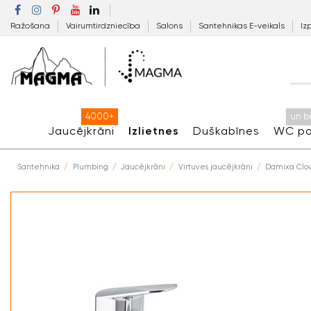
Ražošana
Vairumtirdzniecība
Salons
Santehnikas E-veikals
Iz
4000+
un b
Jaucējkrāni
Izlietnes
Duškabīnes
WC po
Santehnika
Plumbing
Jaucējkrāni
Virtuves jaucējkrāni
Damixa Clov