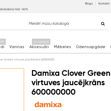
Blogs
Kontakti
pārdošana līdz −60%
idē
un spoguļi
di
Vannas
Aksesuāri
Mēbeles
Ūdensapgāde
er Green virtuves jaucējkrāns 600000000
Damixa Clover Green
virtuves jaucējkrāns
600000000