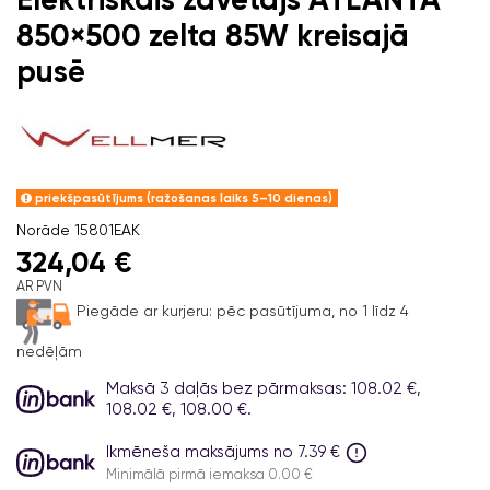
850×500 zelta 85W kreisajā
pusē
priekšpasūtījums (ražošanas laiks 5–10 dienas)
Norāde
15801EAK
324,04 €
AR PVN
Piegāde ar kurjeru:
pēc pasūtījuma, no 1 līdz 4
nedēļām
Maksā 3 daļās bez pārmaksas: 108.02 €,
108.02 €, 108.00 €.
Ikmēneša maksājums no 7.39 €
Minimālā pirmā iemaksa 0.00 €