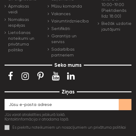
10:00-19:00
Apmaksas
Mūsu komanda
(Piektdienās
veidi
Vakances
līdz 18:00)
Nomaksas
Vairumtirdzniecība
Biežāk uzdotie
iespējas
Sertifikāti
jautājumi
Lietošanas
Garantija un
noteikumi un
serviss
privātuma
Sadarbības
politika
partneriem
Seko mums
Ziņas
Jūs varat atrakstīties jebkurā laikā.
Kontaktinformācija ir atrodama lapā.
Es piekrītu noteikumiem un nosacījumiem un privātuma politikai