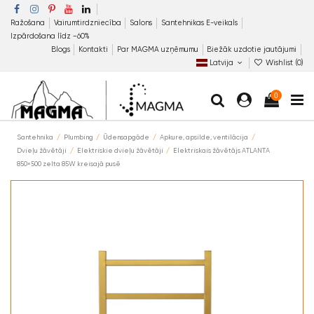
Ražošana
Vairumtirdzniecība
Salons
Santehnikas E-veikals
Izpārdošana līdz −60%
Blogs
Kontakti
Par MAGMA uzņēmumu
Biežāk uzdotie jautājumi
Latvija
Wishlist (
0
)
0
Santehnika
Plumbing
Ūdensapgāde
Apkure, apsilde, ventilācija
Dvieļu žāvētāji
Elektriskie dvieļu žāvētāji
Elektriskais žāvētājs ATLANTA
850×500 zelta 85W kreisajā pusē