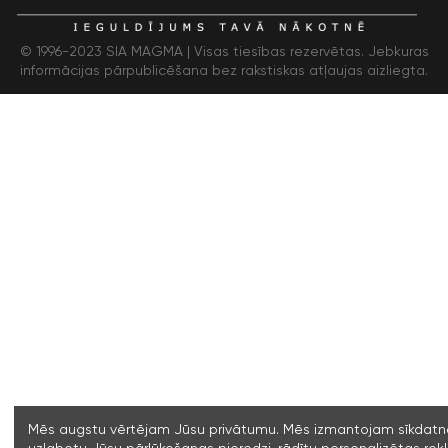
© 1996-2023 SIA MAGMA |
Visas tiesības rezervētas. Jebkuras
informācijas pārpublicēšana bez rakstiskas atļaujas aizliegta.
Mēs augstu vērtējam Jūsu privātumu. Mēs izmantojam sīkdatne
uzlabotu Jūsu pārlūkošanas pieredzi, rādītu personalizētas re