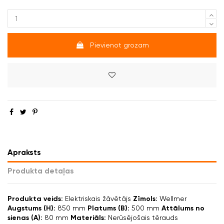
Pievienot grozam
Apraksts
Produkta detaļas
Produkta veids:
Elektriskais žāvētājs
Zīmols:
Wellmer
Augstums (H):
850 mm
Platums (B):
500 mm
Attālums no
sienas (A):
80 mm
Materiāls:
Nerūsējošais tērauds