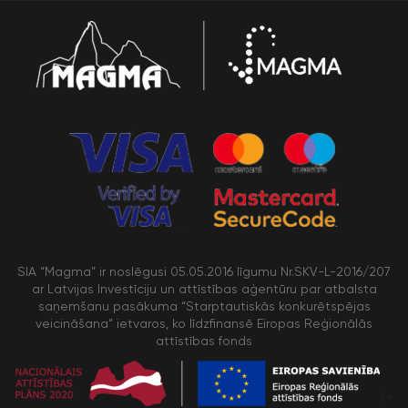
SIA “Magma” ir noslēgusi 05.05.2016 līgumu Nr.SKV-L-2016/207
ar Latvijas Investīciju un attīstības aģentūru par atbalsta
saņemšanu pasākuma “Starptautiskās konkurētspējas
veicināšana” ietvaros, ko līdzfinansē Eiropas Reģionālās
attīstības fonds
/>