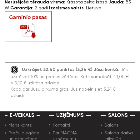
Nerūsējošā tērauda virsma:
Krāsota zelta krāsā
Jauda:
85
W
Garantija:
2 gadi
Izcelsmes valsts:
Lietuva
Uzkrājiet 32.40 punktus (3,24 €) Jūsu kontā.
Jūs
uzkrāsiet 10% no preces vērtības. Katri samaksāti 10,00 €
= 0,10 € uzkrāta atlaide.
Kopā par Jūsu pirkuma grozi Jūs nopelnīsiet 3,24 €
atlaidi.
E-VEIKALS
UZŅĒMUMS
SALONS
Mans konts
Kontakti
Salons
Preču piegāde
Par MAGMA
Salona darba
un atgriešana
uzņēmumu
laiks: Dd.