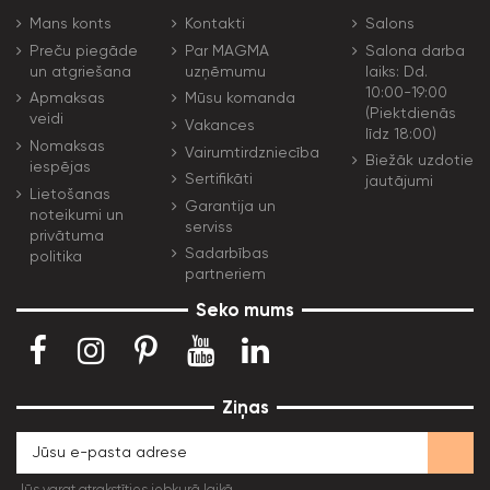
Mans konts
Kontakti
Salons
Preču piegāde
Par MAGMA
Salona darba
un atgriešana
uzņēmumu
laiks: Dd.
10:00-19:00
Apmaksas
Mūsu komanda
(Piektdienās
veidi
Vakances
līdz 18:00)
Nomaksas
Vairumtirdzniecība
Biežāk uzdotie
iespējas
Sertifikāti
jautājumi
Lietošanas
Garantija un
noteikumi un
serviss
privātuma
Sadarbības
politika
partneriem
Seko mums
Ziņas
Jūs varat atrakstīties jebkurā laikā.