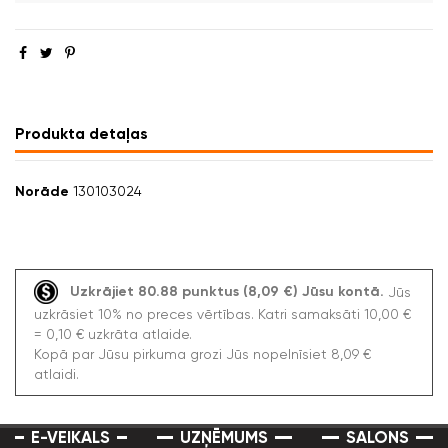
Produkta detaļas
Norāde
130103024
Uzkrājiet 80.88 punktus (8,09 €) Jūsu kontā.
Jūs
uzkrāsiet 10% no preces vērtības. Katri samaksāti 10,00 €
= 0,10 € uzkrāta atlaide.
Kopā par Jūsu pirkuma grozi Jūs nopelnīsiet 8,09 €
atlaidi.
E-VEIKALS
UZŅĒMUMS
SALONS