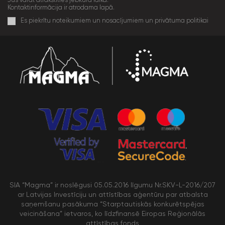
Kontaktinformācija ir atrodama lapā.
Es piekrītu noteikumiem un nosacījumiem un privātuma politikai
SIA “Magma” ir noslēgusi 05.05.2016 līgumu Nr.SKV-L-2016/207
ar Latvijas Investīciju un attīstības aģentūru par atbalsta
saņemšanu pasākuma “Starptautiskās konkurētspējas
veicināšana” ietvaros, ko līdzfinansē Eiropas Reģionālās
attīstības fonds