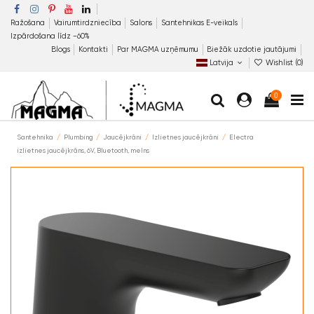
Ražošana
Vairumtirdzniecība
Salons
Santehnikas E-veikals
Izpārdošana līdz −60%
Blogs
Kontakti
Par MAGMA uzņēmumu
Biežāk uzdotie jautājumi
Latvija
Wishlist (
0
)
0
Santehnika
Plumbing
Jaucējkrāni
Izlietnes jaucējkrāni
Electra
izlietnes jaucējkrāns, 6V, Bluetooth, melns