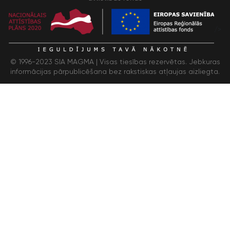
/>
© 1996-2023 SIA MAGMA |
Visas tiesības rezervētas. Jebkuras
informācijas pārpublicēšana bez rakstiskas atļaujas aizliegta.