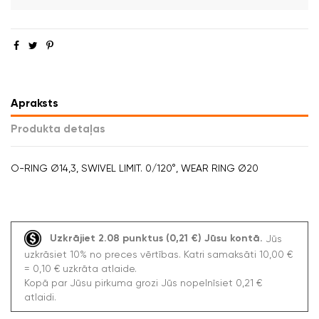
Apraksts
Produkta detaļas
O-RING Ø14,3, SWIVEL LIMIT. 0/120°, WEAR RING Ø20
Uzkrājiet 2.08 punktus (0,21 €) Jūsu kontā.
Jūs
uzkrāsiet 10% no preces vērtības. Katri samaksāti 10,00 €
= 0,10 € uzkrāta atlaide.
Kopā par Jūsu pirkuma grozi Jūs nopelnīsiet 0,21 €
atlaidi.