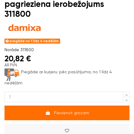
pagrieziena ierobežojums
311800
piegāde no 1 līdz 4 nedēļām
Norāde
311800
20,82 €
AR PVN
Piegāde ar kurjeru:
pēc pasūtījuma, no 1 līdz 4
nedēļām
Pievienot grozam