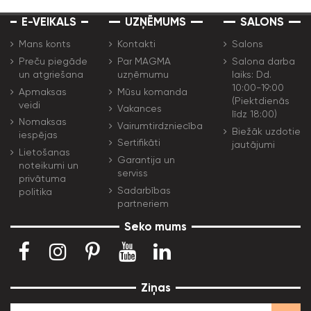
E-VEIKALS
UZŅĒMUMS
SALONS
Mans konts
Kontakti
Salons
Preču piegāde
Par MAGMA
Salona darba
un atgriešana
uzņēmumu
laiks: Dd.
10:00-19:00
Apmaksas
Mūsu komanda
(Piektdienās
veidi
Vakances
līdz 18:00)
Nomaksas
Vairumtirdzniecība
Biežāk uzdotie
iespējas
Sertifikāti
jautājumi
Lietošanas
Garantija un
noteikumi un
serviss
privātuma
Sadarbības
politika
partneriem
Seko mums
Ziņas