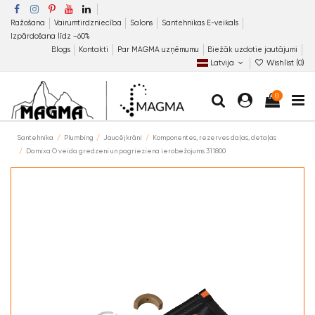
Ražošana
Vairumtirdzniecība
Salons
Santehnikas E-veikals
Izpārdošana līdz −60%
Blogs
Kontakti
Par MAGMA uzņēmumu
Biežāk uzdotie jautājumi
Latvija
Wishlist (
0
)
0
Santehnika
Plumbing
Jaucējkrāni
Komponentes, rezerves daļas, detaļas
Damixa O veida gredzeni un pagrieziena ierobežojums 311800