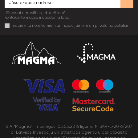
Jūs varat atrakstīties jebkurā laikā.
Kontaktinformācija ir atrodama lapā.
Es piekrītu noteikumiem un nosacījumiem un privātuma politikai
SIA “Magma” ir noslēgusi 05.05.2016 līgumu Nr.SKV-L-2016/207
ar Latvijas Investīciju un attīstības aģentūru par atbalsta
saņemšanu pasākuma “Starptautiskās konkurētspējas