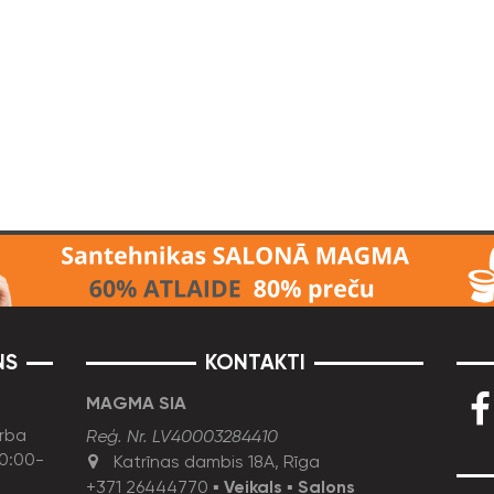
NS
KONTAKTI
MAGMA SIA
rba
Reģ. Nr. LV40003284410
10:00-
Katrīnas dambis 18A, Rīga
+371 26444770
▪
Veikals
▪
Salons