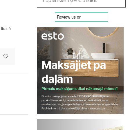
nopelnīsiet 0,09 € atlaidi.
līdz 4