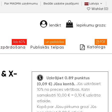
Par MAGMA uzņēmumu
Biežāk uzdotie jautājumi
Latvija
Wishlist (
0
)
Ienākt
Iepirkumu grozs:
līdz 60%
un palīdzība
PDF
Katalogs
Izpārdošana
Publiskās telpas
 & X-
Uzkrājiet 0.89 punktus
Jūs uzkrāsiet
(0,09 €) Jūsu kontā.
10% no preces vērtības. Katri
samaksāti 10,00 € = 0,10 € uzkrāta
atlaide.
Kopā par Jūsu pirkuma grozi Jūs