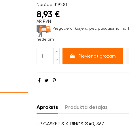
Norāde
319100
8,93 €
AR PVN
Piegāde ar kurjeru:
pēc pasūtījuma, no 1 
nedēļām
Pievienot grozam
Apraksts
Produkta detaļas
LIP GASKET & X-RINGS Ø40, S67