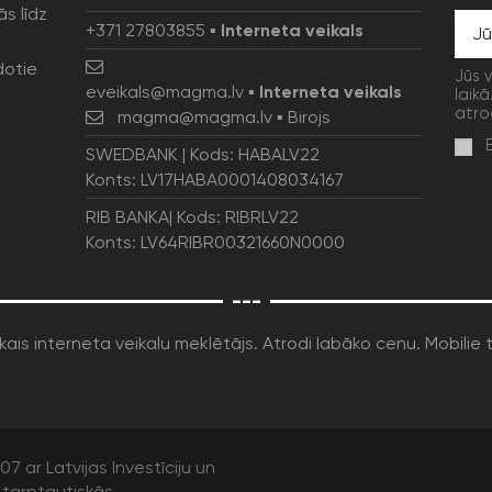
ās līdz
+371 27803855
▪
Interneta veikals
dotie
Jūs 
eveikals@magma.lv
▪
Interneta veikals
laikā
atro
magma@magma.lv
▪ Birojs
SWEDBANK | Kods: HABALV22
Konts: LV17HABA0001408034167
RIB BANKA| Kods: RIBRLV22
Konts: LV64RIBR00321660N0000
---
7 ar Latvijas Investīciju un
tarptautiskās