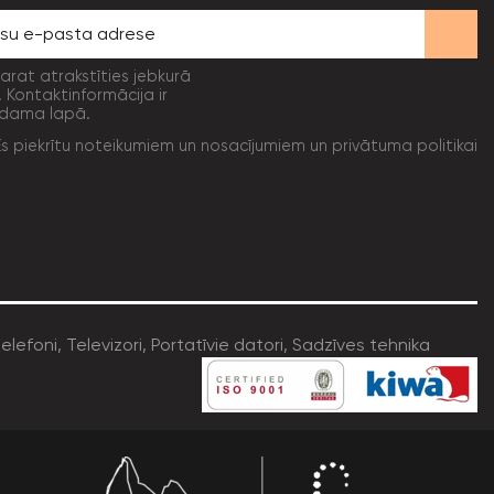
varat atrakstīties jebkurā
. Kontaktinformācija ir
dama lapā.
Es piekrītu noteikumiem un nosacījumiem un privātuma politikai