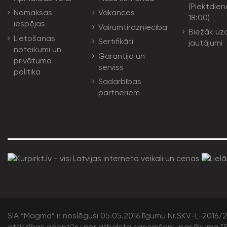
(Piektdien
Nomaksas
Vakances
18:00)
iespējas
Vairumtirdzniecība
Biežāk uz
Lietošanas
Sertifikāti
jautājumi
noteikumi un
Garantija un
privātuma
serviss
politika
Sadarbības
partneriem
SIA “Magma” ir noslēgusi 05.05.2016 līgumu Nr.SKV-L-2016/20
attīstības aģentūru par atbalsta saņemšanu pasākuma “S