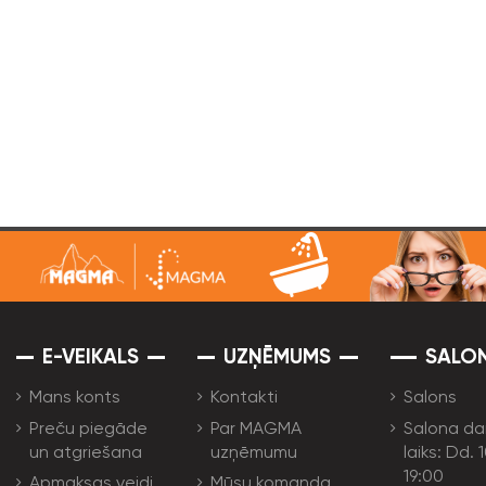
E-VEIKALS
UZŅĒMUMS
SALO
Mans konts
Kontakti
Salons
Preču piegāde
Par MAGMA
Salona da
un atgriešana
uzņēmumu
laiks: Dd. 
19:00
Apmaksas veidi
Mūsu komanda