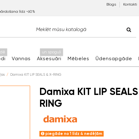
Blogs
Kontakti
pārdošana līdz −60%
idē
un spoguļi
di
Vannas
Aksesuāri
Mēbeles
Ūdensapgāde
ļas
Damixa KIT LIP SEALS & X-RING
Damixa KIT LIP SEALS
RING
piegāde no 1 līdz 4 nedēļām