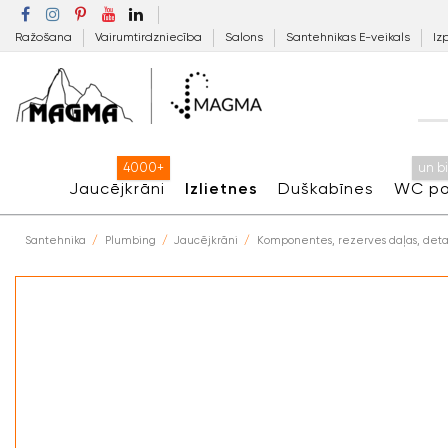
Ražošana
Vairumtirdzniecība
Salons
Santehnikas E-veikals
Iz
4000+
un b
Jaucējkrāni
Izlietnes
Duškabīnes
WC po
Santehnika
Plumbing
Jaucējkrāni
Komponentes, rezerves daļas, deta