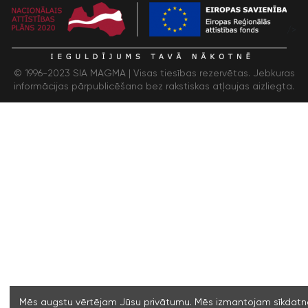
/>
© 1996-2023 SIA MAGMA |
Visas tiesības rezervētas. Jebkuras
informācijas pārpublicēšana bez rakstiskas atļaujas aizliegta.
Mēs augstu vērtējam Jūsu privātumu. Mēs izmantojam sīkdatne