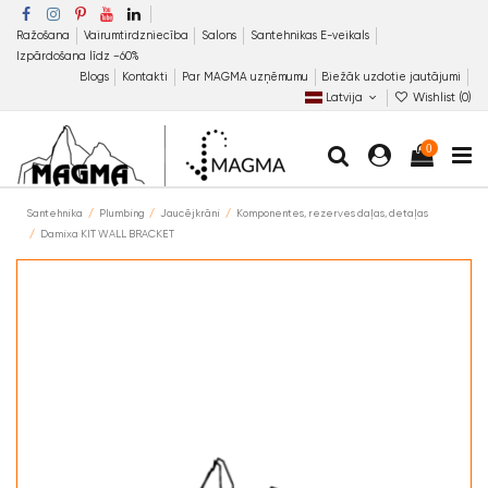
Ražošana
Vairumtirdzniecība
Salons
Santehnikas E-veikals
Izpārdošana līdz −60%
Blogs
Kontakti
Par MAGMA uzņēmumu
Biežāk uzdotie jautājumi
Latvija
Wishlist (
0
)
0
Santehnika
Plumbing
Jaucējkrāni
Komponentes, rezerves daļas, detaļas
Damixa KIT WALL BRACKET