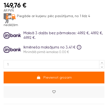
149,76 €
AR PVN
Piegāde ar kurjeru:
pēc pasūtījuma, no 1 līdz 4
nedēļām
Maksā 3 daļās bez pārmaksas: 49.92 €, 49.92 €,
49.92 €.
Ikmēneša maksājums no 3.41 €
Minimālā pirmā iemaksa 0.00 €
Pievienot grozam