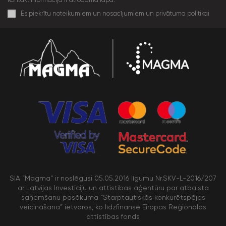
Es piekrītu noteikumiem un nosacījumiem un privātuma politikai
SIA “Magma” ir noslēgusi 05.05.2016 līgumu Nr.SKV-L-2016/207
ar Latvijas Investīciju un attīstības aģentūru par atbalsta
saņemšanu pasākuma “Starptautiskās konkurētspējas
veicināšana” ietvaros, ko līdzfinansē Eiropas Reģionālās
attīstības fonds