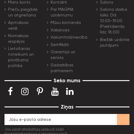
Mans konts
Kontakti
Salons
Preču piegāde
Par MAGMA
Salona darba
un atgriešana
uzņēmumu
laiks: Dd.
10:00-19:00
Apmaksas
Mūsu komanda
(Piektdienās
veidi
Vakances
līdz 18:00)
Nomaksas
Vairumtirdzniecība
Biežāk uzdotie
iespējas
Sertifikāti
jautājumi
Lietošanas
Garantija un
noteikumi un
serviss
privātuma
Sadarbības
politika
partneriem
Seko mums
Ziņas
Jūs varat atrakstīties jebkurā laikā.
Kontaktinformācija ir atrodama lapā.