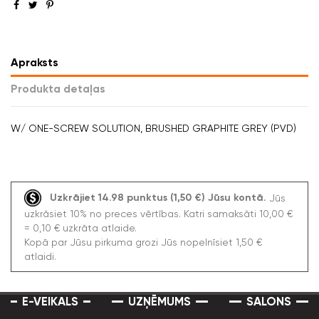
Apraksts
Produkta detaļas
W/ ONE-SCREW SOLUTION, BRUSHED GRAPHITE GREY (PVD)
Uzkrājiet 14.98 punktus (1,50 €) Jūsu kontā.
Jūs
uzkrāsiet 10% no preces vērtības. Katri samaksāti 10,00 €
= 0,10 € uzkrāta atlaide.
Kopā par Jūsu pirkuma grozi Jūs nopelnīsiet 1,50 €
atlaidi.
E-VEIKALS
UZŅĒMUMS
SALONS