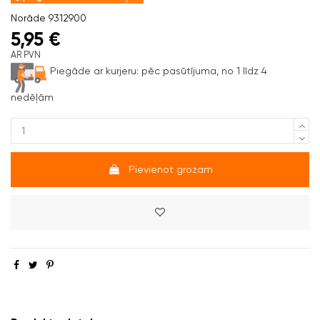
Norāde
9312900
5,95 €
AR PVN
Piegāde ar kurjeru:
pēc pasūtījuma, no 1 līdz 4
nedēļām
Pievienot grozam