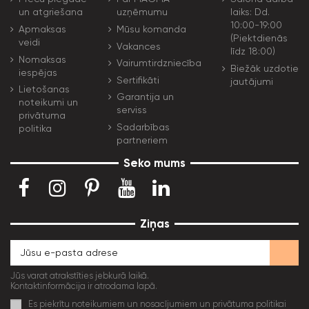
un atgriešana
uzņēmumu
laiks: Dd.
10:00-19:00
Apmaksas
Mūsu komanda
(Piektdienās
veidi
Vakances
līdz 18:00)
Nomaksas
Vairumtirdzniecība
Biežāk uzdotie
iespējas
Sertifikāti
jautājumi
Lietošanas
Garantija un
noteikumi un
serviss
privātuma
Sadarbības
politika
partneriem
Seko mums
Ziņas
Jūs varat atrakstīties jebkurā laikā.
Kontaktinformācija ir atrodama lapā.
Es piekrītu noteikumiem un nosacījumiem un privātuma politikai