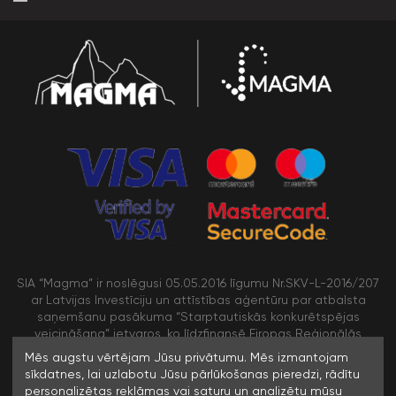
SIA “Magma” ir noslēgusi 05.05.2016 līgumu Nr.SKV-L-2016/207
ar Latvijas Investīciju un attīstības aģentūru par atbalsta
saņemšanu pasākuma “Starptautiskās konkurētspējas
veicināšana” ietvaros, ko līdzfinansē Eiropas Reģionālās
attīstības fonds
Mēs augstu vērtējam Jūsu privātumu. Mēs izmantojam
sīkdatnes, lai uzlabotu Jūsu pārlūkošanas pieredzi, rādītu
personalizētas reklāmas vai saturu un analizētu mūsu