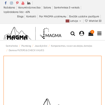
Ražošana
Vairumtirdzniecība
Salons
Santehnikas E-veikals
Izpārdošana līdz −60%
Blogs
Kontakti
Par MAGMA uzņēmumu
Biežāk uzdotie jautājumi
Latvija
Wishlist (
0
)
0
Santehnika
Plumbing
Jaucējkrāni
Komponentes, rezerves daļas, detaļas
Damixa FILTERS & CHECK VALVES