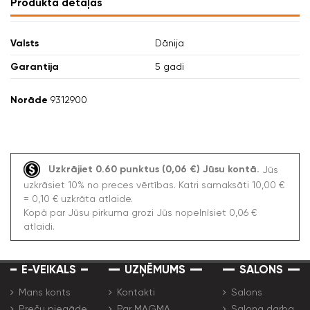
Produkta detaļas
Valsts
Dānija
Garantija
5 gadi
Norāde
9312900
Uzkrājiet 0.60 punktus (0,06 €) Jūsu kontā.
Jūs
uzkrāsiet 10% no preces vērtības. Katri samaksāti 10,00 €
= 0,10 € uzkrāta atlaide.
Kopā par Jūsu pirkuma grozi Jūs nopelnīsiet 0,06 €
atlaidi.
E-VEIKALS
UZŅĒMUMS
SALONS
Mans konts
Kontakti
Salons
Preču piegāde
Par MAGMA
Salona darba