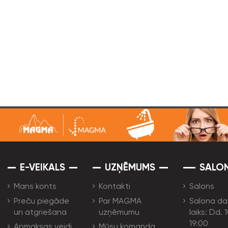
E-VEIKALS
UZŅĒMUMS
SALO
Mans konts
Kontakti
Salons
Preču piegāde
Par MAGMA
Salona da
un atgriešana
uzņēmumu
laiks: Dd. 
19:00
Apmaksas veidi
Mūsu komanda