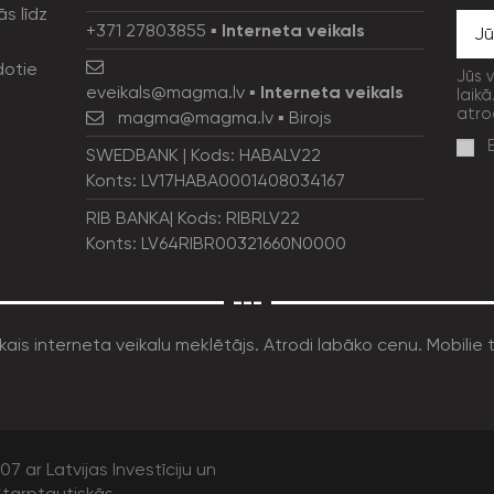
ās līdz
+371 27803855
▪
Interneta veikals
dotie
Jūs 
eveikals@magma.lv
▪
Interneta veikals
laikā
atro
magma@magma.lv
▪ Birojs
SWEDBANK | Kods: HABALV22
Konts: LV17HABA0001408034167
RIB BANKA| Kods: RIBRLV22
Konts: LV64RIBR00321660N0000
---
7 ar Latvijas Investīciju un
tarptautiskās