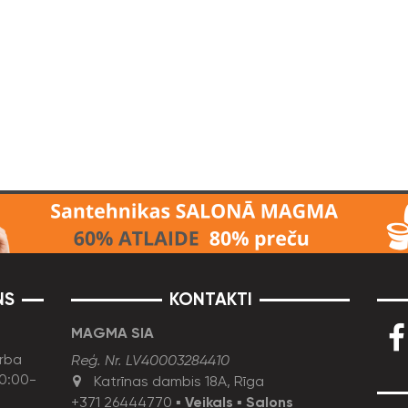
NS
KONTAKTI
MAGMA SIA
rba
Reģ. Nr. LV40003284410
10:00-
Katrīnas dambis 18A, Rīga
+371 26444770
▪
Veikals
▪
Salons