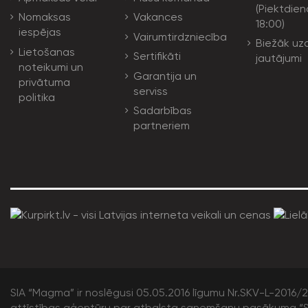
(Piektdien
Nomaksas
Vakances
18:00)
iespējas
Vairumtirdzniecība
Biežāk uz
Lietošanas
Sertifikāti
jautājumi
noteikumi un
Garantija un
privātuma
serviss
politika
Sadarbības
partneriem
SIA “Magma” ir noslēgusi 05.05.2016 līgumu Nr.SKV-L-2016/20
attīstības aģentūru par atbalsta saņemšanu pasākuma “S