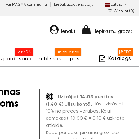
Par MAGMA uzņēmumu
Biežāk uzdotie jautājumi
Latvija
Wishlist (
0
)
Ienākt
Iepirkumu grozs:
līdz 60%
un palīdzība
PDF
Katalogs
Izpārdošana
Publiskās telpas
annas
Uzkrājiet 14.03 punktus
roms
Jūs uzkrāsiet
(1,40 €) Jūsu kontā.
10% no preces vērtības. Katri
samaksāti 10,00 € = 0,10 € uzkrāta
atlaide.
Kopā par Jūsu pirkuma grozi Jūs