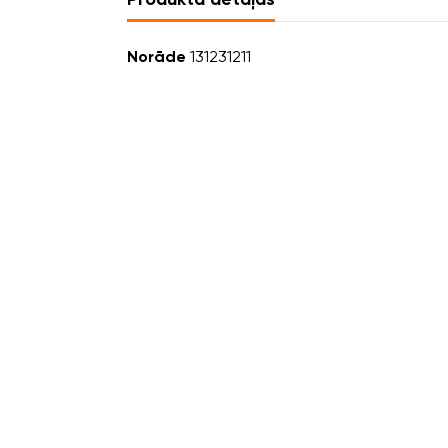
Norāde
131231211