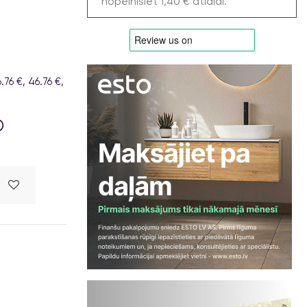
nopelnīsiet 1,40 € atlaidi.
6 €, 46.76 €,