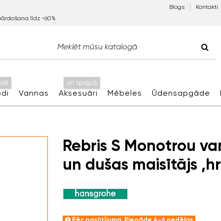
Blogs
Kontakti
pārdošana līdz −60%
idē
un spoguļi
di
Vannas
Aksesuāri
Mēbeles
Ūdensapgāde
Rebris S Monotrou v
un dušas maisītājs ,h
Pēc pasūtījuma. Piegāde 4-6 nedēļas