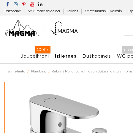
Ražošana
Vairumtirdzniecība
Salons
Santehnikas E-veikals
Iz
4000+
un b
Jaucējkrāni
Izlietnes
Duškabīnes
WC po
Santehnika
Plumbing
Rebris S Monotrou vannas un dušas maisītājs ,hroms