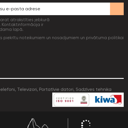
varat atrakstīties jebkurā
. Kontaktinformācija ir
dama lapā.
Es piekrītu noteikumiem un nosacījumiem un privātuma politikai