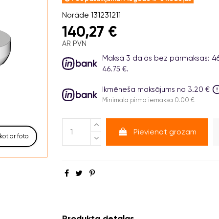
Norāde
131231211
140,27 €
AR PVN
Maksā 3 daļās bez pārmaksas: 46.7
46.75 €.
Ikmēneša maksājums no 3.20 €
Minimālā pirmā iemaksa 0.00 €
Pievienot grozam
kot ar foto
Produkta detaļas