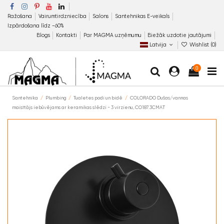
Ražošana
Vairumtirdzniecība
Salons
Santehnikas E-veikals
Izpārdošana līdz −60%
Blogs
Kontakti
Par MAGMA uzņēmumu
Biežāk uzdotie jautājumi
Latvija
Wishlist (
0
)
0
Santehnika
Plumbing
Tualetes podi un bidē
COLORADO Dušas/vannas
maisītājs iebūvējams ar keramikas slēdzi - 3 virzienu, CO187.3CMAT