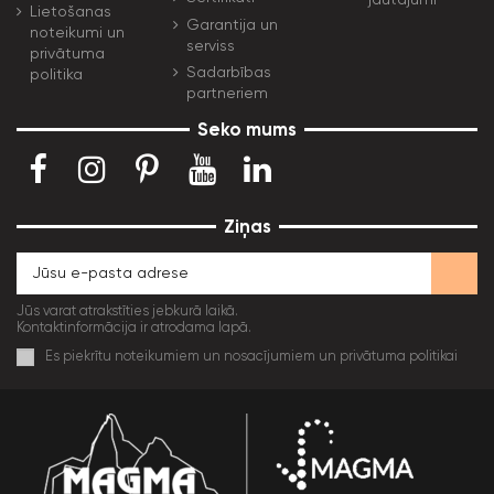
Lietošanas
Garantija un
noteikumi un
serviss
privātuma
Sadarbības
politika
partneriem
Seko mums
Ziņas
Jūs varat atrakstīties jebkurā laikā.
Kontaktinformācija ir atrodama lapā.
Es piekrītu noteikumiem un nosacījumiem un privātuma politikai