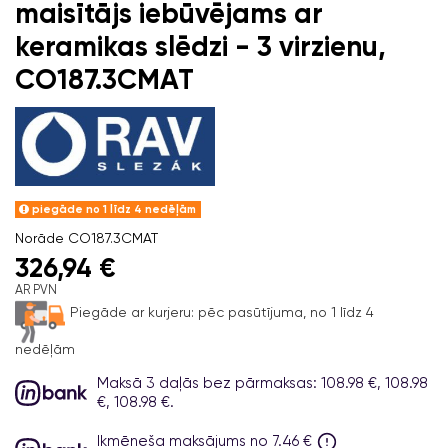
maisītājs iebūvējams ar
keramikas slēdzi - 3 virzienu,
CO187.3CMAT
piegāde no 1 līdz 4 nedēļām
Norāde
CO187.3CMAT
326,94 €
AR PVN
Piegāde ar kurjeru:
pēc pasūtījuma, no 1 līdz 4
nedēļām
Maksā 3 daļās bez pārmaksas: 108.98 €, 108.98
€, 108.98 €.
Ikmēneša maksājums no 7.46 €