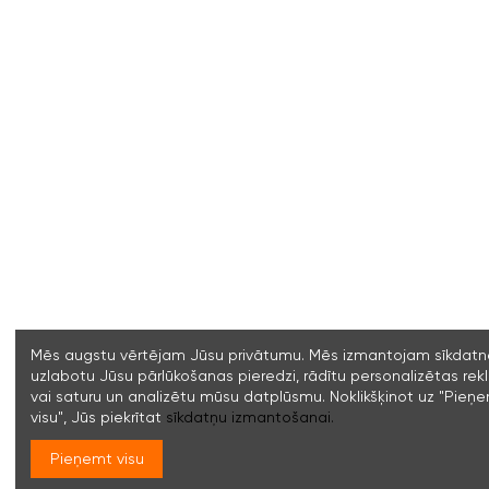
Mēs augstu vērtējam Jūsu privātumu. Mēs izmantojam sīkdatne
uzlabotu Jūsu pārlūkošanas pieredzi, rādītu personalizētas re
vai saturu un analizētu mūsu datplūsmu. Noklikšķinot uz "Pieņ
visu", Jūs piekrītat
sīkdatņu izmantošanai.
Pieņemt visu