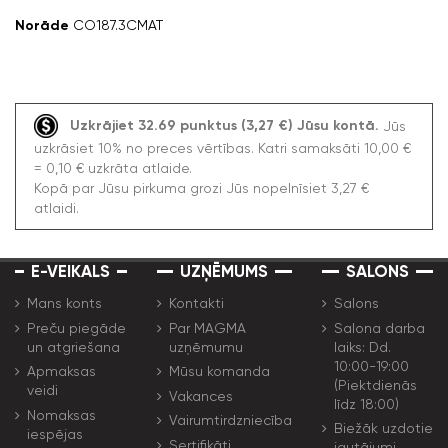
Norāde
CO187.3CMAT
Uzkrājiet 32.69 punktus (3,27 €) Jūsu kontā.
Jūs
uzkrāsiet 10% no preces vērtības. Katri samaksāti 10,00 €
= 0,10 € uzkrāta atlaide.
Kopā par Jūsu pirkuma grozi Jūs nopelnīsiet 3,27 €
atlaidi.
E-VEIKALS
UZŅĒMUMS
SALONS
Mans konts
Kontakti
Salons
Preču piegāde
Par MAGMA
Salona darba
un atgriešana
uzņēmumu
laiks: Dd.
10:00-19:00
Apmaksas
Mūsu komanda
(Piektdienās
veidi
Vakances
līdz 18:00)
Nomaksas
Vairumtirdzniecība
Biežāk uzdotie
iespējas
Sertifikāti
jautājumi