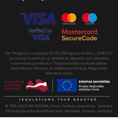
SIA “Magma” ir noslēgusi 05.05.2016 līgumu Nr.SKV-L-2016/207
ar Latvijas Investīciju un attīstības aģentūru par atbalsta
saņemšanu pasākuma “Starptautiskās konkurētspējas
veicināšana” ietvaros, ko līdzfinansē Eiropas Reģionālās
attīstības fonds
/>
© 1996-2023 SIA MAGMA |
Visas tiesības rezervētas. Jebkuras
informācijas pārpublicēšana bez rakstiskas atļaujas aizliegta.