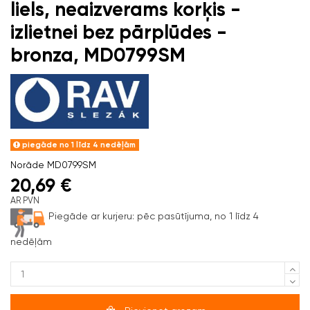
liels, neaizverams korķis -
izlietnei bez pārplūdes -
bronza, MD0799SM
piegāde no 1 līdz 4 nedēļām
Norāde
MD0799SM
20,69 €
AR PVN
Piegāde ar kurjeru:
pēc pasūtījuma, no 1 līdz 4
nedēļām