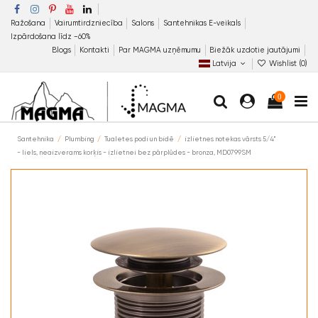
Ražošana
Vairumtirdzniecība
Salons
Santehnikas E-veikals
Izpārdošana līdz −60%
Blogs
Kontakti
Par MAGMA uzņēmumu
Biežāk uzdotie jautājumi
Latvija
Wishlist (
0
)
0
Santehnika
Plumbing
Tualetes podi un bidē
izlietnes notekas vārsts 5/4"
- liels, neaizverams korķis - izlietnei bez pārplūdes - bronza, MD0799SM