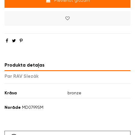
Pievienot grozam
Produkta detaļas
Par RAV Slezák
Krāsa
bronze
Norāde
MD0799SM