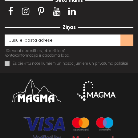
Seko mums
Ziņas
Jūs varat atrakstīties jebkurā laikā.
Kontaktinformācija ir atrodama lapā.
Es piekrītu noteikumiem un nosacījumiem un privātuma politikai