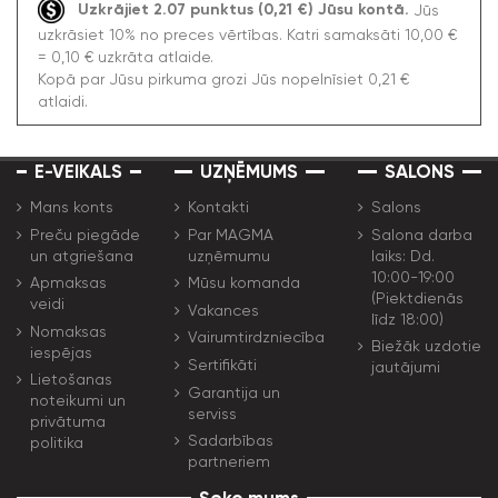
Uzkrājiet 2.07 punktus (0,21 €) Jūsu kontā.
Jūs
uzkrāsiet 10% no preces vērtības. Katri samaksāti 10,00 €
= 0,10 € uzkrāta atlaide.
Kopā par Jūsu pirkuma grozi Jūs nopelnīsiet 0,21 €
atlaidi.
E-VEIKALS
UZŅĒMUMS
SALONS
Mans konts
Kontakti
Salons
Preču piegāde
Par MAGMA
Salona darba
un atgriešana
uzņēmumu
laiks: Dd.
10:00-19:00
Apmaksas
Mūsu komanda
(Piektdienās
veidi
Vakances
līdz 18:00)
Nomaksas
Vairumtirdzniecība
Biežāk uzdotie
iespējas
Sertifikāti
jautājumi
Lietošanas
Garantija un
noteikumi un
serviss
privātuma
Sadarbības
politika
partneriem