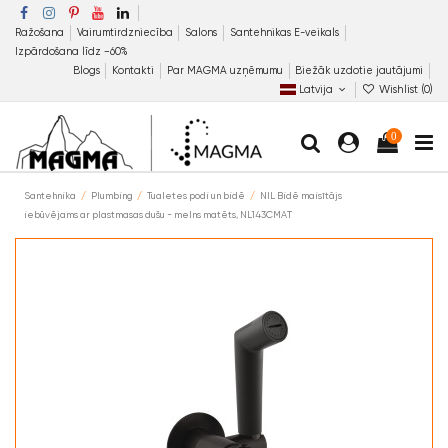
Ražošana
Vairumtirdzniecība
Salons
Santehnikas E-veikals
Izpārdošana līdz −60%
Blogs
Kontakti
Par MAGMA uzņēmumu
Biežāk uzdotie jautājumi
Latvija
Wishlist (
0
)
0
Santehnika
Plumbing
Tualetes podi un bidē
NIL Bidē maisītājs
iebūvējams ar plastmasas dušu - melns matēts, NL143CMAT