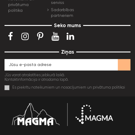
serviss
privātuma
Sadarbības
politika
partneriem
Seko mums
Ziņas
Jūs varat atrakstīties jebkurā laikā.
Kontaktinformācija ir atrodama lapā.
Es piekrītu noteikumiem un nosacījumiem un privātuma politikai