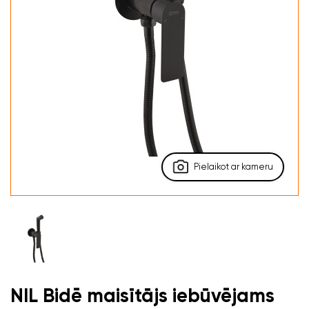
Pielaikot ar kameru
NIL Bidē maisītājs iebūvējams