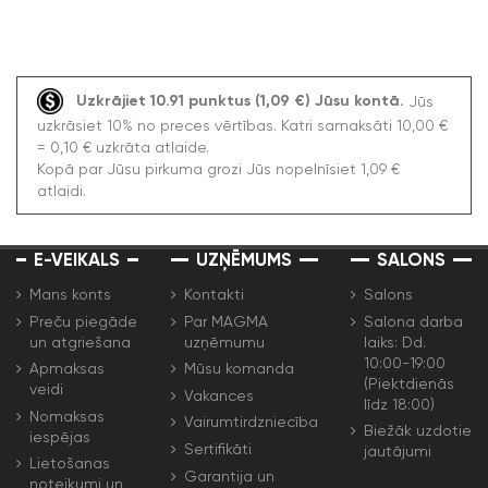
Uzkrājiet 10.91 punktus (1,09 €) Jūsu kontā.
Jūs
uzkrāsiet 10% no preces vērtības. Katri samaksāti 10,00 €
= 0,10 € uzkrāta atlaide.
Kopā par Jūsu pirkuma grozi Jūs nopelnīsiet 1,09 €
atlaidi.
E-VEIKALS
UZŅĒMUMS
SALONS
Mans konts
Kontakti
Salons
Preču piegāde
Par MAGMA
Salona darba
un atgriešana
uzņēmumu
laiks: Dd.
10:00-19:00
Apmaksas
Mūsu komanda
(Piektdienās
veidi
Vakances
līdz 18:00)
Nomaksas
Vairumtirdzniecība
Biežāk uzdotie
iespējas
Sertifikāti
jautājumi
Lietošanas
Garantija un
noteikumi un