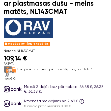
ar plastmasas dušu - melns
matēts, NL143CMAT
piegāde no 1 līdz 4 nedēļām
Norāde
NL143CMAT
109,14 €
AR PVN
Piegāde ar kurjeru:
pēc pasūtījuma, no 1 līdz 4
nedēļām
Maksā 3 daļās bez pārmaksas: 36.38 €, 36.38
€, 36.38 €.
Ikmēneša maksājums no 2.49 €
Minimālā pirmā iemaksa 0.00 €