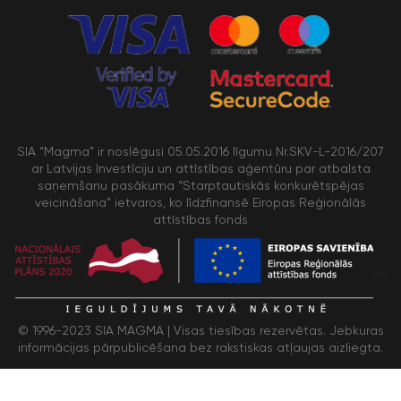
SIA “Magma” ir noslēgusi 05.05.2016 līgumu Nr.SKV-L-2016/207
ar Latvijas Investīciju un attīstības aģentūru par atbalsta
saņemšanu pasākuma “Starptautiskās konkurētspējas
veicināšana” ietvaros, ko līdzfinansē Eiropas Reģionālās
attīstības fonds
/>
© 1996-2023 SIA MAGMA |
Visas tiesības rezervētas. Jebkuras
informācijas pārpublicēšana bez rakstiskas atļaujas aizliegta.