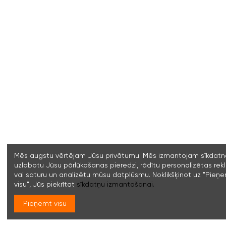
Mēs augstu vērtējam Jūsu privātumu. Mēs izmantojam sīkdatne
uzlabotu Jūsu pārlūkošanas pieredzi, rādītu personalizētas re
vai saturu un analizētu mūsu datplūsmu. Noklikšķinot uz "Pieņ
visu", Jūs piekrītat
sīkdatņu izmantošanai.
Pieņemt visu