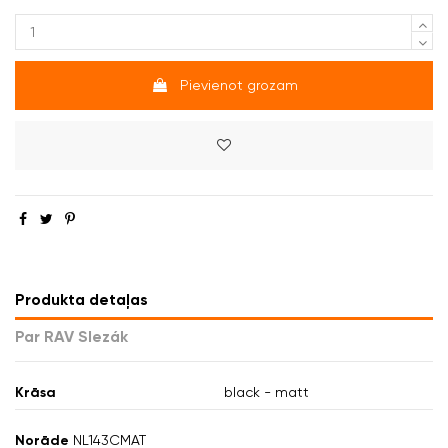
Pievienot grozam
Produkta detaļas
Par RAV Slezák
Krāsa
black - matt
Norāde
NL143CMAT