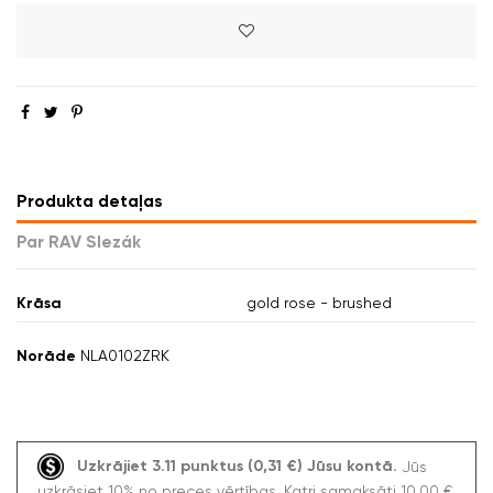
Produkta detaļas
Par RAV Slezák
Krāsa
gold rose - brushed
Norāde
NLA0102ZRK
Uzkrājiet 3.11 punktus (0,31 €) Jūsu kontā.
Jūs
uzkrāsiet 10% no preces vērtības. Katri samaksāti 10,00 €