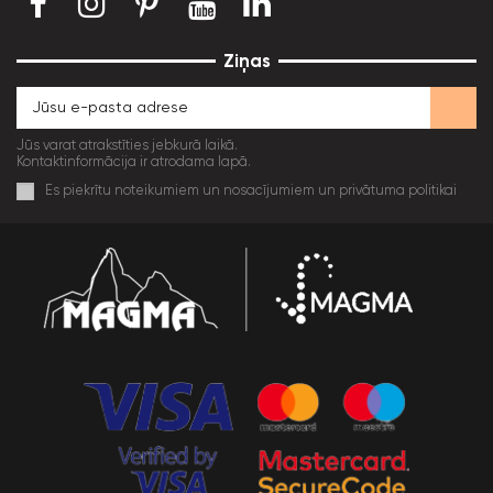
Ziņas
Jūs varat atrakstīties jebkurā laikā.
Kontaktinformācija ir atrodama lapā.
Es piekrītu noteikumiem un nosacījumiem un privātuma politikai