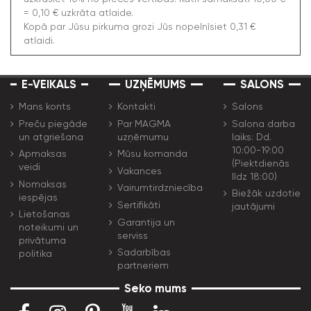
= 0,10 € uzkrāta atlaide.
Kopā par Jūsu pirkuma grozi Jūs nopelnīsiet 0,31 €
atlaidi.
E-VEIKALS
UZŅĒMUMS
SALONS
Mans konts
Kontakti
Salons
Preču piegāde
Par MAGMA
Salona darba
un atgriešana
uzņēmumu
laiks: Dd.
10:00-19:00
Apmaksas
Mūsu komanda
(Piektdienās
veidi
Vakances
līdz 18:00)
Nomaksas
Vairumtirdzniecība
Biežāk uzdotie
iespējas
Sertifikāti
jautājumi
Lietošanas
Garantija un
noteikumi un
serviss
privātuma
Sadarbības
politika
partneriem
Seko mums