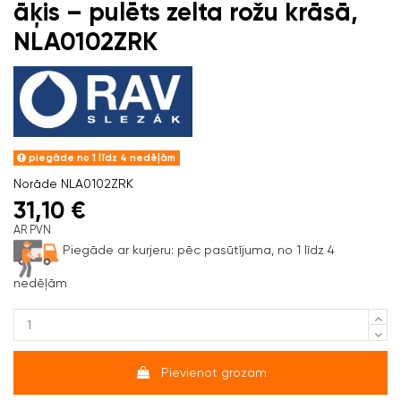
āķis – pulēts zelta rožu krāsā,
NLA0102ZRK
piegāde no 1 līdz 4 nedēļām
Norāde
NLA0102ZRK
31,10 €
AR PVN
Piegāde ar kurjeru:
pēc pasūtījuma, no 1 līdz 4
nedēļām
Pievienot grozam