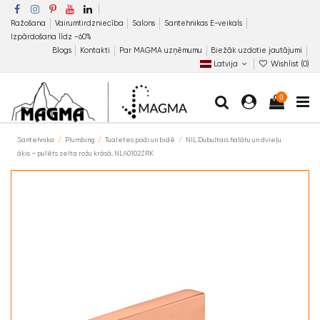
Ražošana
Vairumtirdzniecība
Salons
Santehnikas E-veikals
Izpārdošana līdz −60%
Blogs
Kontakti
Par MAGMA uzņēmumu
Biežāk uzdotie jautājumi
Latvija
Wishlist (
0
)
0
Santehnika
Plumbing
Tualetes podi un bidē
NIL Dubultais halātu un dvieļu
āķis – pulēts zelta rožu krāsā, NLA0102ZRK