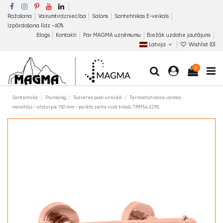
Ražošana
Vairumtirdzniecība
Salons
Santehnikas E-veikals
Izpārdošana līdz −60%
Blogs
Kontakti
Par MAGMA uzņēmumu
Biežāk uzdotie jautājumi
Latvija
Wishlist (
0
)
0
Santehnika
Plumbing
Tualetes podi un bidē
Termostatiskais vannas
maisītājs - atstarpe 150 mm - pulēts zelta rozā krāsā, TRM54.5ZRL