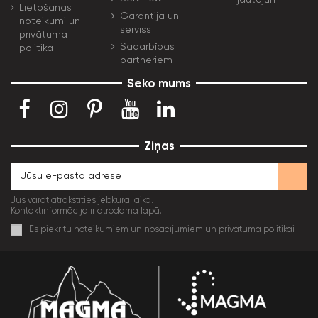
Lietošanas
Garantija un
noteikumi un
serviss
privātuma
Sadarbības
politika
partneriem
Seko mums
Ziņas
Jūs varat atrakstīties jebkurā laikā.
Kontaktinformācija ir atrodama lapā.
Es piekrītu noteikumiem un nosacījumiem un privātuma politikai