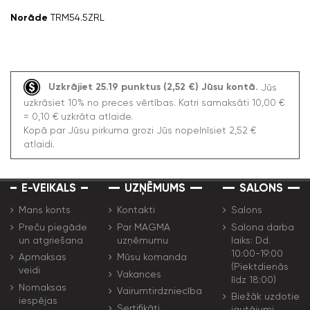
Norāde
TRM54.5ZRL
Uzkrājiet 25.19 punktus (2,52 €) Jūsu kontā.
Jūs
uzkrāsiet 10% no preces vērtības. Katri samaksāti 10,00 €
= 0,10 € uzkrāta atlaide.
Kopā par Jūsu pirkuma grozi Jūs nopelnīsiet 2,52 €
atlaidi.
E-VEIKALS
UZŅĒMUMS
SALONS
Mans konts
Kontakti
Salons
Preču piegāde
Par MAGMA
Salona darba
un atgriešana
uzņēmumu
laiks: Dd.
10:00-19:00
Apmaksas
Mūsu komanda
(Piektdienās
veidi
Vakances
līdz 18:00)
Nomaksas
Vairumtirdzniecība
Biežāk uzdotie
iespējas
Sertifikāti
jautājumi