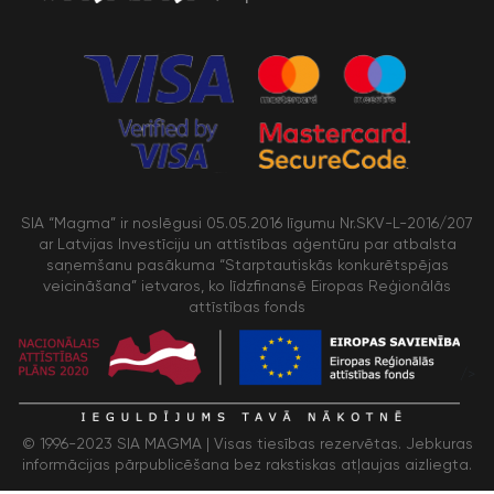
SIA “Magma” ir noslēgusi 05.05.2016 līgumu Nr.SKV-L-2016/207
ar Latvijas Investīciju un attīstības aģentūru par atbalsta
saņemšanu pasākuma “Starptautiskās konkurētspējas
veicināšana” ietvaros, ko līdzfinansē Eiropas Reģionālās
attīstības fonds
/>
© 1996-2023 SIA MAGMA |
Visas tiesības rezervētas. Jebkuras
informācijas pārpublicēšana bez rakstiskas atļaujas aizliegta.