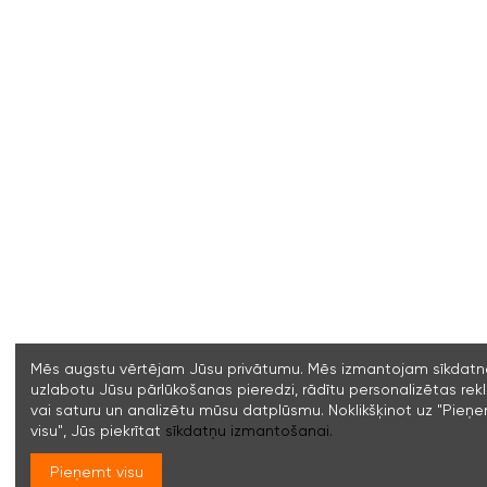
Mēs augstu vērtējam Jūsu privātumu. Mēs izmantojam sīkdatne
uzlabotu Jūsu pārlūkošanas pieredzi, rādītu personalizētas re
vai saturu un analizētu mūsu datplūsmu. Noklikšķinot uz "Pieņ
visu", Jūs piekrītat
sīkdatņu izmantošanai.
Pieņemt visu