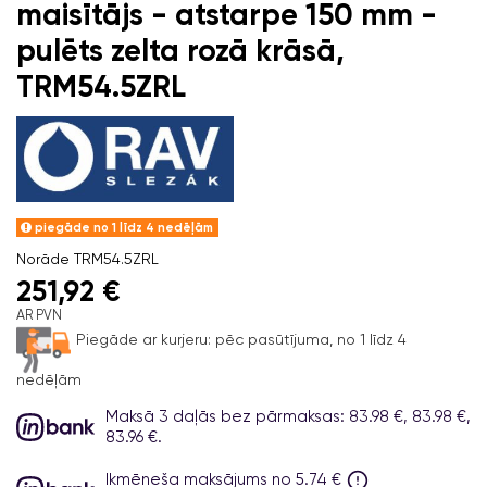
maisītājs - atstarpe 150 mm -
pulēts zelta rozā krāsā,
TRM54.5ZRL
piegāde no 1 līdz 4 nedēļām
Norāde
TRM54.5ZRL
251,92 €
AR PVN
Piegāde ar kurjeru:
pēc pasūtījuma, no 1 līdz 4
nedēļām
Maksā 3 daļās bez pārmaksas: 83.98 €, 83.98 €,
83.96 €.
Ikmēneša maksājums no 5.74 €