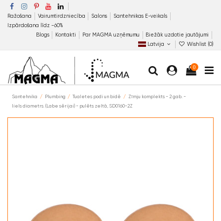
Ražošana
Vairumtirdzniecība
Salons
Santehnikas E-veikals
Izpārdošana līdz −60%
Blogs
Kontakti
Par MAGMA uzņēmumu
Biežāk uzdotie jautājumi
Latvija
Wishlist (
0
)
0
Santehnika
Plumbing
Tualetes podi un bidē
Zīmju komplekts - 2 gab. -
liels diametrs. (Labe sērijai) - pulēts zeltā, SD0160-2Z