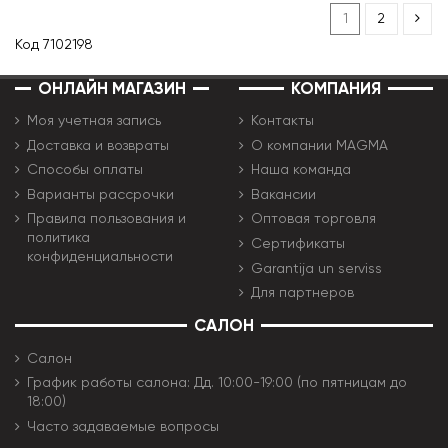
1
2
Код
7102198
ОНЛАЙН МАГАЗИН
КОМПАНИЯ
Моя учетная запись
Контакты
Доставка и возвраты
О компании MAGMA
Способы оплаты
Наша команда
Варианты рассрочки
Вакансии
Правила пользования и
Оптовая торговля
политика
Сертификаты
конфиденциальности
Garantija un serviss
Для партнеров
САЛОН
Салон
График работы салона: Дд. 10:00-19:00 (по пятницам до
18:00)
Часто задаваемые вопросы