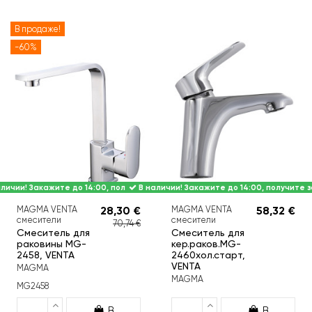
В продаже!
-60%
личии! Закажите до 14:00, получите завтра.
В наличии! Закажите до 14:00, получите з
MAGMA VENTA
28,30 €
MAGMA VENTA
58,32 €
смесители
смесители
70,74 €
Смеситель для
Смеситель для
раковины MG-
кер.раков.MG-
2458, VENTA
2460хол.старт,
VENTA
MAGMA
MAGMA
MG2458
В
В