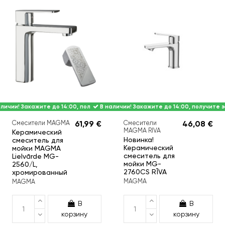
личии! Закажите до 14:00, получите завтра.
В наличии! Закажите до 14:00, получите з
Смесители MAGMA
61,99 €
Смесители
46,08 €
MAGMA RIVA
Керамический
Новинка!
смеситель для
Керамический
мойки MAGMA
смеситель для
Lielvārde MG-
мойки MG-
2560/L,
2760CS RĪVA
хромированный
MAGMA
MAGMA
В
В
корзину
корзину