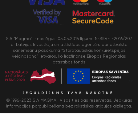
SIA “Magma” ir noslēgusi 05.05.2016 līgumu Nr.SKV-L-2016/207
ar Latvijas Investīciju un attīstības aģentūru par atbalsta
saņemšanu pasākuma “Starptautiskās konkurētspējas
veicināšana” ietvaros, ko līdzfinansē Eiropas Reģionālās
attīstības fonds
/>
© 1996-2023 SIA MAGMA |
Visas tiesības rezervētas. Jebkuras
informācijas pārpublicēšana bez rakstiskas atļaujas aizliegta.