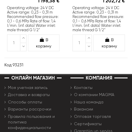
1 196,36 €
1 202,72 €
Operating voltage: 24 V DC
Operating voltage: 24 V DC
Active range: 0,23 - 0,31 m
Active range: 0,23 - 0,31 m
Recommended flow pressure:
Recommended flow pressure:
0,1 - 0,6 MPa Rate of flow: 1,4
0,1 - 0,6 MPa Rate of flow: 1,4
l/min. (inf. data) Water inlet:
l/min. (inf. data) Water inlet:
male thread G 1/2"
male thread G 1/2"
В
В
корзину
корзину
Код
93231
ОНЛАЙН МАГАЗИН
КОМПАНИЯ
Моя учетная запись
Контакты
Доставка и возвраты
О компании MAGMA
Способы оплаты
Наша команда
Варианты рассрочки
Вакансии
Правила пользования и
Оптовая торговля
политика
Сертификаты
конфиденциальности
Garantija un serviss