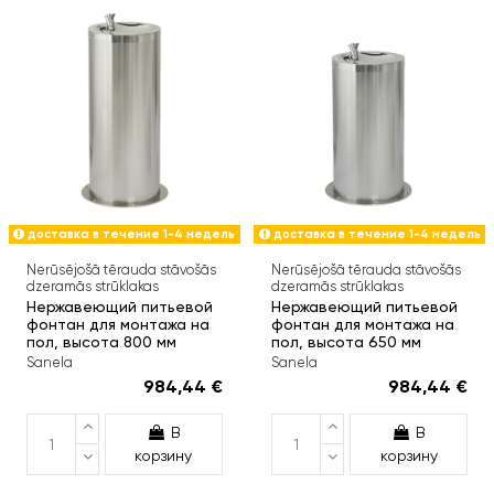
доставка в течение 1-4 недель
доставка в течение 1-4 недель
Nerūsējošā tērauda stāvošās
Nerūsējošā tērauda stāvošās
dzeramās strūklakas
dzeramās strūklakas
Нержавеющий питьевой
Нержавеющий питьевой
фонтан для монтажа на
фонтан для монтажа на
пол, высота 800 мм
пол, высота 650 мм
Sanela
Sanela
984,44 €
984,44 €
В
В
корзину
корзину