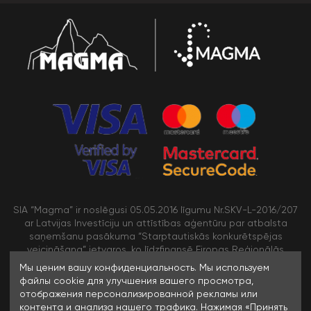
SIA “Magma” ir noslēgusi 05.05.2016 līgumu Nr.SKV-L-2016/207
ar Latvijas Investīciju un attīstības aģentūru par atbalsta
saņemšanu pasākuma “Starptautiskās konkurētspējas
veicināšana” ietvaros, ko līdzfinansē Eiropas Reģionālās
attīstības fonds
Мы ценим вашу конфиденциальность. Мы используем
файлы cookie для улучшения вашего просмотра,
отображения персонализированной рекламы или
/>
контента и анализа нашего трафика. Нажимая «Принять