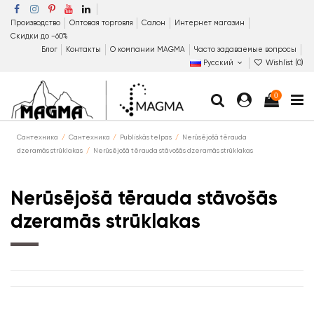
Производство
Оптовая торговля
Салон
Интернет магазин
Скидки до −60%
Блог
Контакты
О компании MAGMA
Часто задаваемые вопросы
Русский
Wishlist (
0
)
0
Сантехника
Сантехника
Publiskās telpas
Nerūsējošā tērauda
dzeramās strūklakas
Nerūsējošā tērauda stāvošās dzeramās strūklakas
Nerūsējošā tērauda stāvošās
dzeramās strūklakas