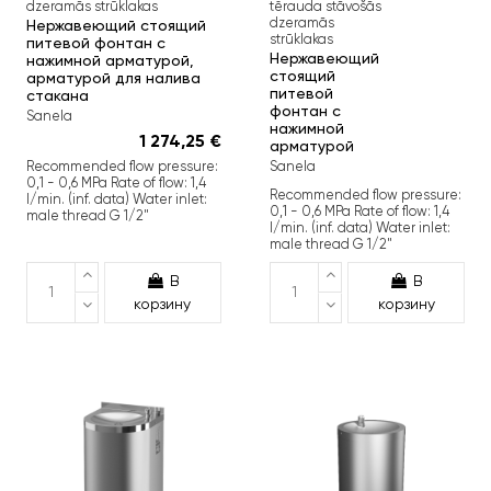
dzeramās strūklakas
tērauda stāvošās
dzeramās
Нержавеющий стоящий
strūklakas
питевой фонтан с
Нержавеющий
нажимной арматурой,
стоящий
арматурой для налива
питевой
стакана
фонтан с
Sanela
нажимной
1 274,25 €
арматурой
Sanela
Recommended flow pressure:
0,1 - 0,6 MPa Rate of flow: 1,4
Recommended flow pressure:
l/min. (inf. data) Water inlet:
0,1 - 0,6 MPa Rate of flow: 1,4
male thread G 1/2"
l/min. (inf. data) Water inlet:
male thread G 1/2"
В
В
корзину
корзину