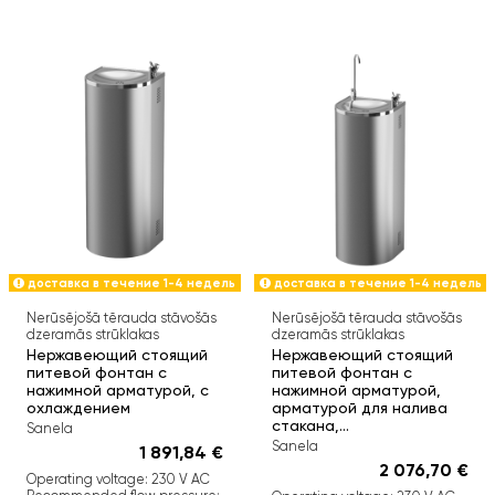
доставка в течение 1-4 недель
доставка в течение 1-4 недель
Nerūsējošā tērauda stāvošās
Nerūsējošā tērauda stāvošās
dzeramās strūklakas
dzeramās strūklakas
Нержавеющий стоящий
Нержавеющий стоящий
питевой фонтан с
питевой фонтан с
нажимной арматурой, с
нажимной арматурой,
охлаждением
арматурой для налива
стакана,...
Sanela
Sanela
1 891,84 €
2 076,70 €
Operating voltage: 230 V AC