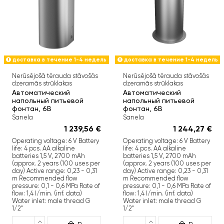
доставка в течение 1-4 недель
доставка в течение 1-4 недель
Nerūsējošā tērauda stāvošās
Nerūsējošā tērauda stāvošās
dzeramās strūklakas
dzeramās strūklakas
Автоматический
Автоматический
напольный питьевой
напольный питьевой
фонтан, 6В
фонтан, 6В
Sanela
Sanela
1 239,56 €
1 244,27 €
Operating voltage: 6 V Battery
Operating voltage: 6 V Battery
life: 4 pcs. AA alkaline
life: 4 pcs. AA alkaline
batteries 1,5 V, 2700 mAh
batteries 1,5 V, 2700 mAh
(approx. 2 years (100 uses per
(approx. 2 years (100 uses per
day) Active range: 0,23 - 0,31
day) Active range: 0,23 - 0,31
m Recommended flow
m Recommended flow
pressure: 0,1 - 0,6 MPa Rate of
pressure: 0,1 - 0,6 MPa Rate of
flow: 1,4 l/min. (inf. data)
flow: 1,4 l/min. (inf. data)
Water inlet: male thread G
Water inlet: male thread G
1/2"
1/2"