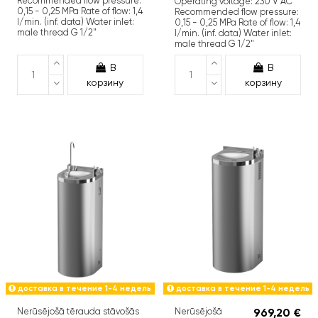
Recommended flow pressure:
Operating voltage: 230 V AC
0,15 - 0,25 MPa Rate of flow: 1,4
Recommended flow pressure:
l/min. (inf. data) Water inlet:
0,15 - 0,25 MPa Rate of flow: 1,4
male thread G 1/2"
l/min. (inf. data) Water inlet:
male thread G 1/2"
В
В
корзину
корзину
доставка в течение 1-4 недель
доставка в течение 1-4 недель
Nerūsējošā tērauda stāvošās
Nerūsējošā
969,20 €