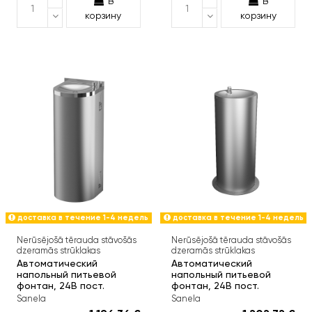
В
В
корзину
корзину
доставка в течение 1-4 недель
доставка в течение 1-4 недель
Nerūsējošā tērauda stāvošās
Nerūsējošā tērauda stāvošās
dzeramās strūklakas
dzeramās strūklakas
Автоматический
Автоматический
напольный питьевой
напольный питьевой
фонтан, 24В пост.
фонтан, 24В пост.
Sanela
Sanela