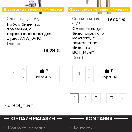
доставка в течение 1-4 недель
доставка в течение 1-4 недель
Смесители для биде
Смесители для
197,01 €
биде
Набор бидетта,
Смеситель для
точечный, с
биде, скрытого
переключателем для
монтажа, с
душа, ANW_041C
лейкой типа
Deante
бидетта,
18,28 €
BQT_M34M
Deante
В
В
корзину
корзину
1
2
3
…
17
Код
BQT_M34M
ОНЛАЙН МАГАЗИН
КОМПАНИЯ
Моя учетная запись
Контакты