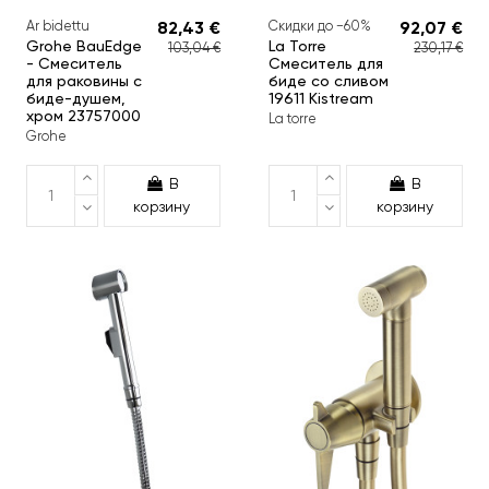
Ar bidettu
82,43 €
Скидки до −60%
92,07 €
Grohe BauEdge
La Torre
103,04 €
230,17 €
- Смеситель
Смеситель для
для раковины с
биде со сливом
биде-душем,
19611 Kistream
хром 23757000
La torre
Grohe
В
В
корзину
корзину