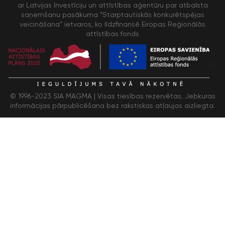
ar Latvijas Investīciju un attīstības aģentūru par atbalsta
saņemšanu pasākuma “Starptautiskās konkurētspējas
veicināšana” ietvaros, ko līdzfinansē Eiropas Reģionālās
attīstības fonds
/>
© 1996-2023 SIA MAGMA |
Visas tiesības rezervētas. Jebkuras
informācijas pārpublicēšana bez rakstiskas atļaujas aizliegta.