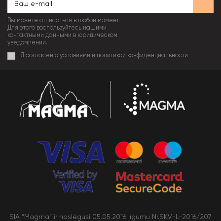
Вы можете отписаться в любой момент.
Для этого воспользуйтесь нашими
контактными данными в юридическом
уведомлении.
Я согласен с условиями и политикой конфиденциальности
SIA “Magma” ir noslēgusi 05.05.2016 līgumu Nr.SKV-L-2016/207