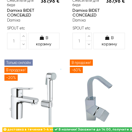
Смесители для
367,96 €
Смесители для
367,96 €
биде
биде
Damixa BIDET
Damixa BIDET
CONCEALED
CONCEALED
Damixa
Damixa
SPOUT etc
SPOUT etc
В
В
корзину
корзину
Только онлайн
В продаже!
В продаже!
-60%
-20%
доставка в течение 1-4 недель
В наличии! Закажите до 14:00, получите з