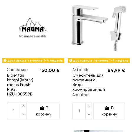
доставка в течение 1-4 недель
доставка в течение 1-4 недель
Сантехника
150,00 €
Ar bidettu
84,99 €
Bidettas
Смеситель для
kompl.(iebūv.)
раковины с
melns Fresh
биде,
F192,
хромированный
HZUH00359B
Aqualine
В
В
корзину
корзину