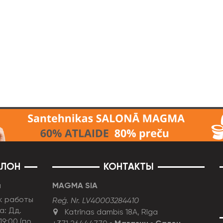
АЛОН
КОНТАКТЫ
н
MAGMA SIA
к работы
Reģ. Nr. LV40003284410
а: Дд.
Katrīnas dambis 18A, Rīga
19:00 (по