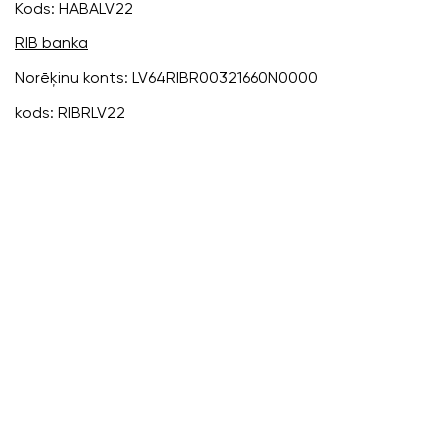
Kods: HABALV22
RIB banka
Norēķinu konts:
LV64RIBR00321660N0000
kods: RIBRLV22