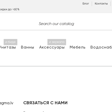
Блог
Контакты
идки до −60%
и биде
и зеркала
Унитазы
Ванны
Аксессуары
Мебель
Водоснаб
СВЯЗАТЬСЯ С НАМИ
agma.lv