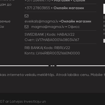
+371 26444770
▪
Магазин
▪
Салон
цам до
+371 27803855
▪
Онлайн магазин
eveikals@magma.lv
▪
Онлайн магазин
аемые
сы
magma@magma.lv
▪ Офисс
SWEDBANK | Kods: HABALV22
Счет: LV17HABA0001408034167
RIB BANKA| Kods: RIBRLV22
Konts: LV64RIBR00321660N0000
--
7 ar Latvijas Investīciju un