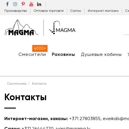
Производство
Оптовая торговля
Салон
Интернет магазин
Ск
4000+
Смесители
Раковины
Душевые кабины
Сантехника
Контакты
Контакты
Интернет-магазин, заказы:
+371 27803855, eveikals@m
Салон:
+371 26444770, ivars@magma.lv