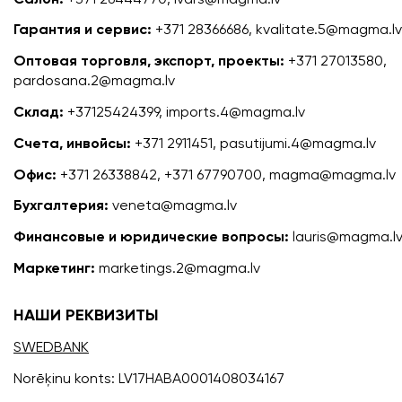
Гарантия и сервис:
+371 28366686, kvalitate.5@magma.lv
Оптовая торговля, экспорт, проекты:
+371 27013580,
pardosana.2@magma.lv
Склад:
+37125424399, imports.4@magma.lv
Счета, инвойсы:
+371 2911451, pasutijumi.4@magma.lv
Офис:
+371 26338842, +371 67790700, magma@magma.lv
Бухгалтерия:
veneta@magma.lv
Финансовые и юридические вопросы:
lauris@magma.l
Маркетинг:
marketings.2@magma.lv
НАШИ РЕКВИЗИТЫ
SWEDBANK
Norēķinu konts: LV17HABA0001408034167