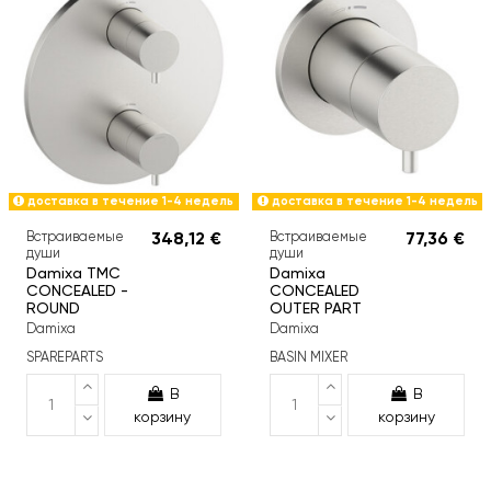
доставка в течение 1-4 недель
доставка в течение 1-4 недель
Встраиваемые
348,12 €
Встраиваемые
77,36 €
души
души
Damixa TMC
Damixa
CONCEALED -
CONCEALED
ROUND
OUTER PART
Damixa
Damixa
SPAREPARTS
BASIN MIXER
В
В
корзину
корзину