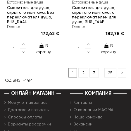
Встраиваемые души
Встраиваемые души
Смеситель для душа,
Смеситель для душа,
скрытого монтажа, Без
скрытого монтажа, с
переключателя душа,
переключателем для
BHS_R44L
душа, BHS_F44P
Deante
Deante
172,62 €
182,78 €
В
В
корзину
корзину
1
2
3
…
25
Код
BHS_F44P
ОНЛАЙН МАГАЗИН
КОМПАНИЯ
Моя учетная запись
Контакты
Доставка и возвраты
О компании MAGMA
Способы оплаты
Наша команда
Варианты рассрочки
Вакансии