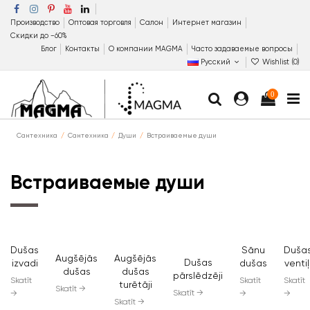
Производство
Оптовая торговля
Салон
Интернет магазин
Скидки до −60%
Блог
Контакты
О компании MAGMA
Часто задаваемые вопросы
Русский
Wishlist (
0
)
0
Сантехника
Сантехника
Души
Встраиваемые души
Встраиваемые души
Sānu
Dušas
Duša
Augšējās
Augšējās
Dušas
dušas
izvadi
ventiļ
dušas
dušas
pārslēdzēji
turētāji