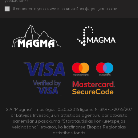
уведомлении.
Я согласен с условиями и политикой конфиденциальности
SIA “Magma” ir noslēgusi 05.05.2016 līgumu Nr.SKV-L-2016/207
ar Latvijas Investīciju un attīstības aģentūru par atbalsta
saņemšanu pasākuma “Starptautiskās konkurētspējas
veicināšana” ietvaros, ko līdzfinansē Eiropas Reģionālās
attīstības fonds