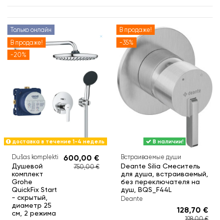
Только онлайн
В продаже!
В продаже!
-35%
-20%
доставка в течение 1-4 недель
В наличии!
Dušas komplekti
600,00 €
Встраиваемые души
Душевой
Deante Silia Смеситель
750,00 €
комплект
для душа, встраиваемый,
Grohe
без переключателя на
QuickFix Start
душ, BQS_F44L
- скрытый,
Deante
диаметр 25
128,70 €
см, 2 режима
198,00 €