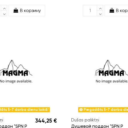
В корзину
В кор
āts 5-7 darba dienu laikā!
Piegadāts 5-7 darba die
ņi
344,25 €
Dušas paliktņi
ддон "SPN P
Душевой поддон "SPN P