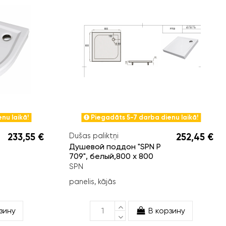
nu laikā!
Piegadāts 5-7 darba dienu laikā!
233,55 €
Dušas paliktņi
252,45 €
Душевой поддон "SPN P
709", белый,800 x 800
SPN
panelis, kājās
зину
В корзину