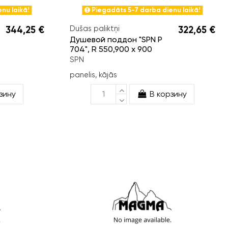
nu laikā!
Piegadāts 5-7 darba dienu laikā!
344,25 €
Dušas paliktņi
322,65 €
Душевой поддон "SPN P
704", R 550,900 x 900
SPN
panelis, kājās
зину
В корзину