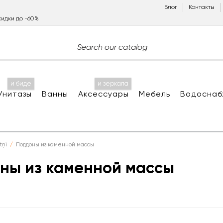
Блог
Контакты
идки до −60%
и биде
и зеркала
Унитазы
Ванны
Аксессуары
Мебель
Водоснаб
tņi
Поддоны из каменной массы
ны из каменной массы