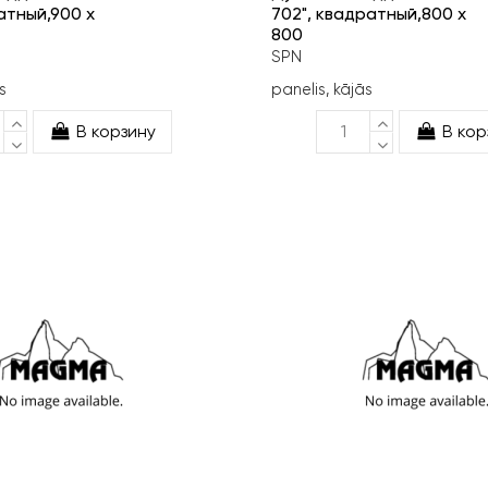
атный,900 x
702", квадратный,800 x
800
SPN
s
panelis, kājās
В корзину
В кор