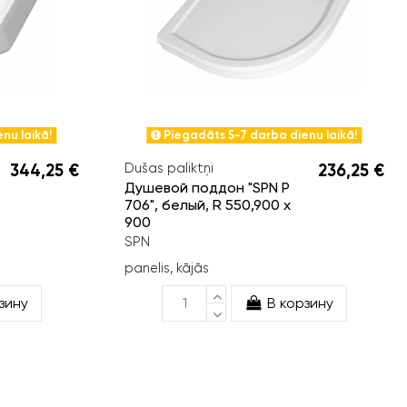
nu laikā!
Piegadāts 5-7 darba dienu laikā!
344,25 €
Dušas paliktņi
236,25 €
Душевой поддон "SPN P
706", белый, R 550,900 x
900
SPN
panelis, kājās
зину
В корзину