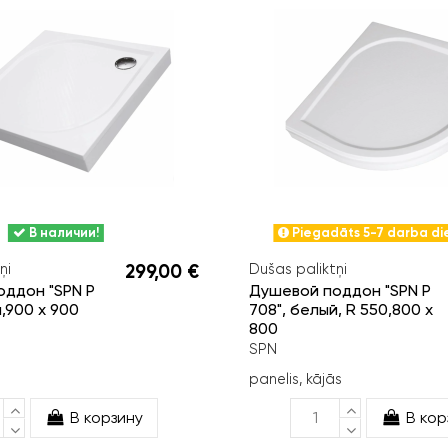
В наличии!
Piegadāts 5-7 darba die
ņi
299,00 €
Dušas paliktņi
ддон "SPN P
Душевой поддон "SPN P
,900 x 900
708", белый, R 550,800 x
800
SPN
panelis, kājās
В корзину
В кор