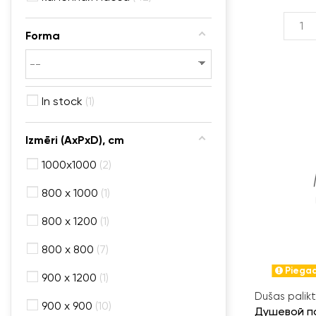
Forma
In stock
1
Izmēri (AxPxD), cm
1000x1000
2
800 x 1000
1
800 x 1200
1
800 x 800
7
Piegad
900 x 1200
1
Dušas palikt
900 x 900
10
Душевой по