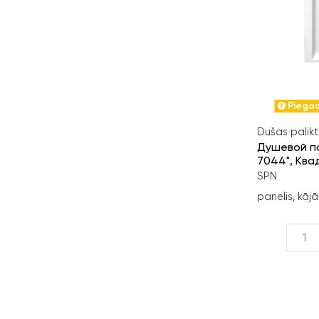
Piegad
Dušas palikt
Душевой по
7044", Ква
SPN
panelis, kājā