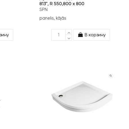
813", R 550,800 x 800
SPN
panelis, kājās
зину
В корзину