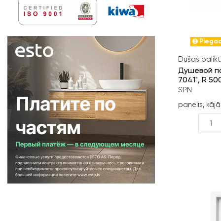
Piegad
Dušas palikt
Душевой по
7041", R 50
SPN
panelis, kājā