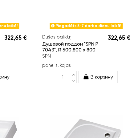
nu laikā!
Piegadāts 5-7 darba dienu laikā!
322,65 €
Dušas paliktņi
322,65 €
Душевой поддон "SPN P
7043", R 500,800 x 800
SPN
panelis, kājās
зину
В корзину