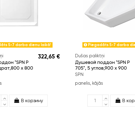
āts 5-7 darba dienu laikā!
Piegadāts 5-7 darba die
ņi
322,65 €
Dušas paliktņi
ддон "SPN P
Душевой поддон "SPN P
драт,800 x 800
705", 5 углов,900 x 900
SPN
s
panelis, kājās
В корзину
В кор