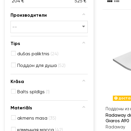
204
€
525
€
Производители
Tips
dušas paliktnis
24
Поддон для душа
52
Krāsa
Balts spīdīgs
1
достав
Materiāls
Поддоны из
Radaway du
akmens masa
35
Giaros A90
Radaway
каменная масса
42