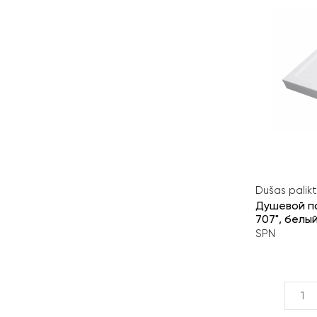
Dušas palikt
Душевой по
707", белый
SPN