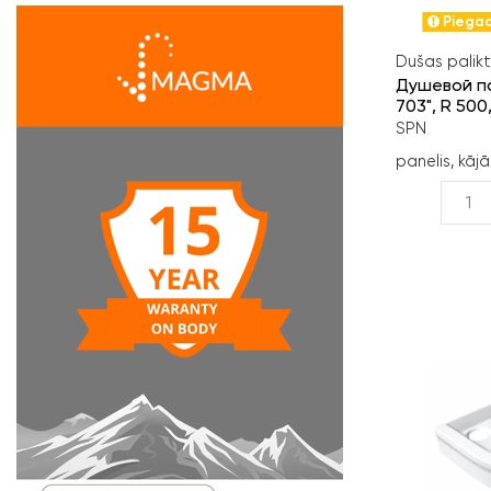
Piegad
Dušas palikt
Душевой по
703", R 500
SPN
panelis, kājā