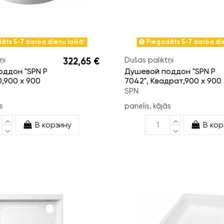
āts 5-7 darba dienu laikā!
Piegadāts 5-7 darba die
ņi
322,65 €
Dušas paliktņi
ддон "SPN P
Душевой поддон "SPN P
0,900 x 900
7042", Квадрат,900 x 900
SPN
s
panelis, kājās
В корзину
В кор