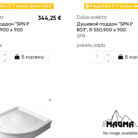
āts 5-7 darba dienu laikā!
Piegadāts 5-7 darba die
ņi
344,25 €
Dušas paliktņi
ддон "SPN P
Душевой поддон "SPN P
,900 x 900
803", R 550,900 x 900
SPN
s
panelis, kājās
В корзину
В кор