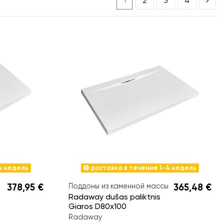
1
2
3
4
4 недель
доставка в течение 1-4 недель
ы
378,95 €
Поддоны из каменной массы
365,48 €
Radaway dušas paliktnis
Giaros D80x100
Radaway