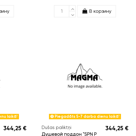
зину
В корзину
nu laikā!
Piegadāts 5-7 darba dienu laikā!
344,25 €
Dušas paliktņi
344,25 €
Душевой поддон "SPN P