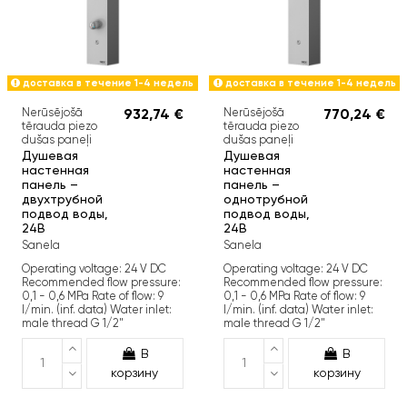
доставка в течение 1-4 недель
доставка в течение 1-4 недель
Nerūsējošā
932,74 €
Nerūsējošā
770,24 €
tērauda piezo
tērauda piezo
dušas paneļi
dušas paneļi
Душевая
Душевая
настенная
настенная
панель –
панель –
двухтрубной
однотрубной
подвод воды,
подвод воды,
24В
24В
Sanela
Sanela
Operating voltage: 24 V DC
Operating voltage: 24 V DC
Recommended flow pressure:
Recommended flow pressure:
0,1 - 0,6 MPa Rate of flow: 9
0,1 - 0,6 MPa Rate of flow: 9
l/min. (inf. data) Water inlet:
l/min. (inf. data) Water inlet:
male thread G 1/2"
male thread G 1/2"
В
В
корзину
корзину