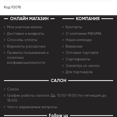
Код
92018
ОНЛАЙН МАГАЗИН
КОМПАНИЯ
Моя учетная запись
Контакты
Доставка и возвраты
О компании MAGMA
Способы оплаты
Наша команда
Варианты рассрочки
Вакансии
Правила пользования и
Оптовая торговля
политика
Сертификаты
конфиденциальности
Garantija un serviss
Для партнеров
САЛОН
Салон
График работы салона: Дд. 10:00-19:00 (по пятницам до
18:00)
Часто задаваемые вопросы
Follow us