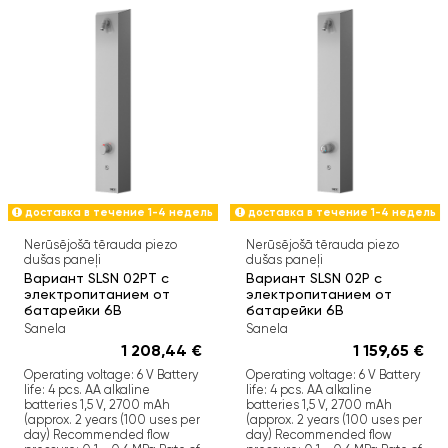
доставка в течение 1-4 недель
доставка в течение 1-4 недель
Nerūsējošā tērauda piezo
Nerūsējošā tērauda piezo
dušas paneļi
dušas paneļi
Вариант SLSN 02PТ с
Вариант SLSN 02P с
электропитанием от
электропитанием от
батарейки 6В
батарейки 6В
Sanela
Sanela
1 208,44 €
1 159,65 €
Operating voltage: 6 V Battery
Operating voltage: 6 V Battery
life: 4 pcs. AA alkaline
life: 4 pcs. AA alkaline
batteries 1,5 V, 2700 mAh
batteries 1,5 V, 2700 mAh
(approx. 2 years (100 uses per
(approx. 2 years (100 uses per
day) Recommended flow
day) Recommended flow