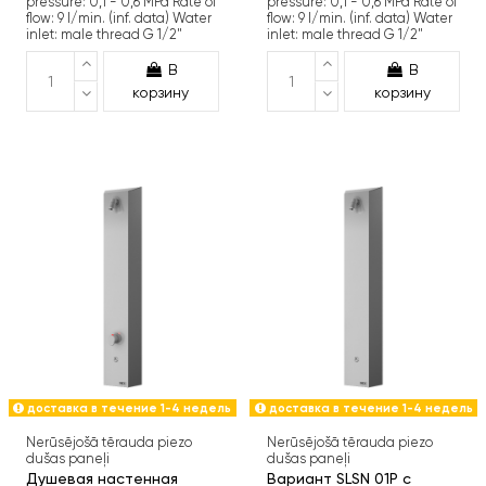
pressure: 0,1 - 0,6 MPa Rate of
pressure: 0,1 - 0,6 MPa Rate of
flow: 9 l/min. (inf. data) Water
flow: 9 l/min. (inf. data) Water
inlet: male thread G 1/2"
inlet: male thread G 1/2"
В
В
корзину
корзину
доставка в течение 1-4 недель
доставка в течение 1-4 недель
Nerūsējošā tērauda piezo
Nerūsējošā tērauda piezo
dušas paneļi
dušas paneļi
Душевая настенная
Вариант SLSN 01P с