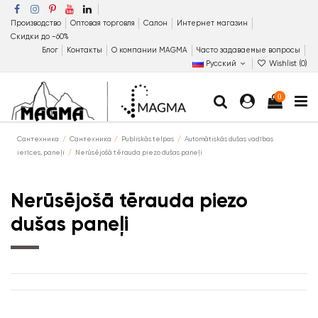
Производство
Оптовая торговля
Салон
Интернет магазин
Скидки до −60%
Блог
Контакты
О компании MAGMA
Часто задаваемые вопросы
Русский
Wishlist (
0
)
0
Сантехника
Сантехника
Publiskās telpas
Automātiskās dušas vadības
ierīces, paneļi
Nerūsējošā tērauda piezo dušas paneļi
Nerūsējošā tērauda piezo
dušas paneļi