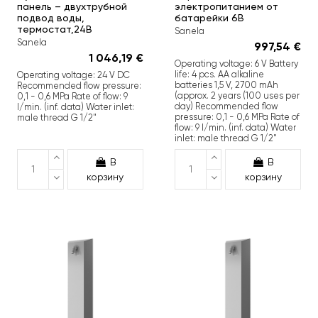
панель – двухтрубной
электропитанием от
подвод воды,
батарейки 6В
термостат,24В
Sanela
Sanela
997,54 €
1 046,19 €
Operating voltage: 6 V Battery
life: 4 pcs. AA alkaline
Operating voltage: 24 V DC
batteries 1,5 V, 2700 mAh
Recommended flow pressure:
(approx. 2 years (100 uses per
0,1 - 0,6 MPa Rate of flow: 9
day) Recommended flow
l/min. (inf. data) Water inlet:
pressure: 0,1 - 0,6 MPa Rate of
male thread G 1/2"
flow: 9 l/min. (inf. data) Water
inlet: male thread G 1/2"
В
В
корзину
корзину