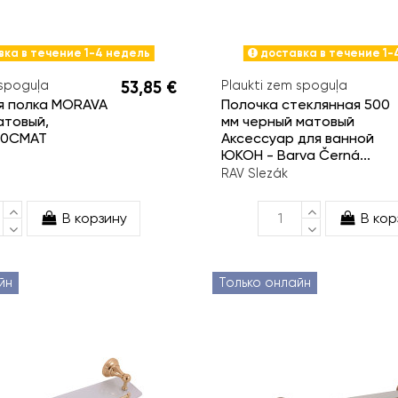
ка в течение 1-4 недель
доставка в течение 1-
 spoguļa
53,85 €
Plaukti zem spoguļa
я полка MORAVA
Полочка стеклянная 500
атовый,
мм черный матовый
50CMAT
Аксессуар для ванной
ЮКОН - Barva Černá...
RAV Slezák
В корзину
В кор
йн
Только онлайн