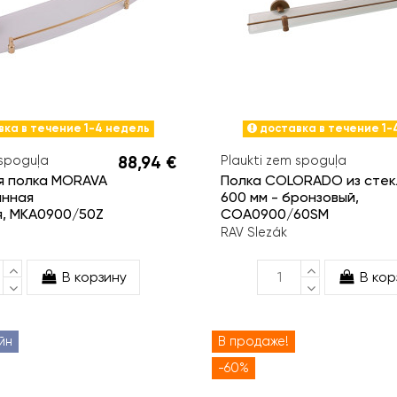
ка в течение 1-4 недель
доставка в течение 1-
 spoguļa
88,94 €
Plaukti zem spoguļa
я полка MORAVA
Полка COLORADO из стек
анная
600 мм - бронзовый,
я, MKA0900/50Z
COA0900/60SM
RAV Slezák
В корзину
В кор
йн
В продаже!
-60%