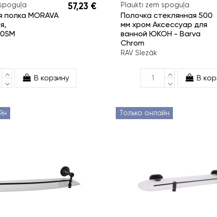
 spoguļa
57,23 €
Plaukti zem spoguļa
я полка MORAVA
Полочка стеклянная 500
я,
мм хром Аксессуар для
50SM
ванной ЮКОН - Barva
Chrom
RAV Slezák
В корзину
В кор
йн
Только онлайн