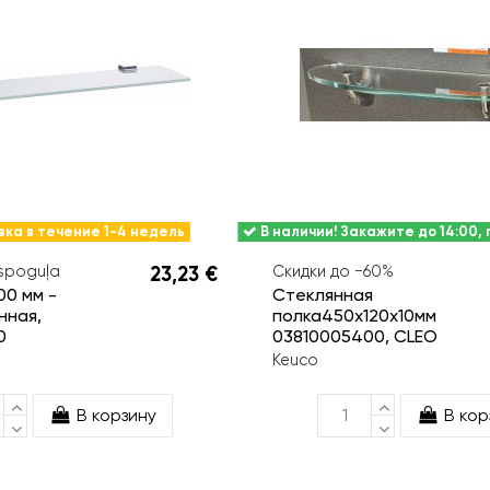
ка в течение 1-4 недель
В наличии! Закажите до 14:00,
 spoguļa
23,23 €
Скидки до −60%
00 мм -
Стеклянная
нная,
полка450x120x10мм
0
03810005400, CLEO
Keuco
В корзину
В кор