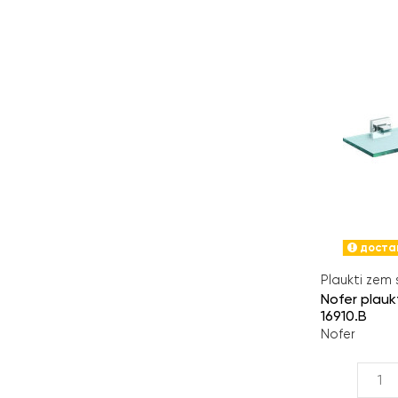
достав
Plaukti zem
Nofer plauk
16910.В
Nofer