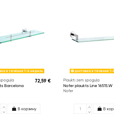
ка в течение 1-4 недель
доставка в течение 1-
 spoguļa
72,59 €
Plaukti zem spoguļa
ts Barcelona
Nofer plaukts Line 16515.W
Nofer
В корзину
В кор