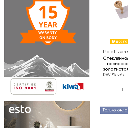
достав
Plaukti zem
Стеклянна
– полиров
золотиста
RAV Slezák
Только онла