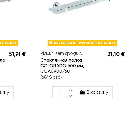
4 недель
доставка в течение 1-4 недель
51,91 €
Plaukti zem spoguļa
31,10 €
ла
Стеклянная полка
COLORADO 600 мм,
COA0900/60
RAV Slezák
зину
В корзину