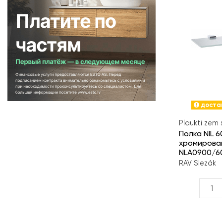
достав
Plaukti zem
Полка NIL 6
хромирова
NLA0900/6
RAV Slezák