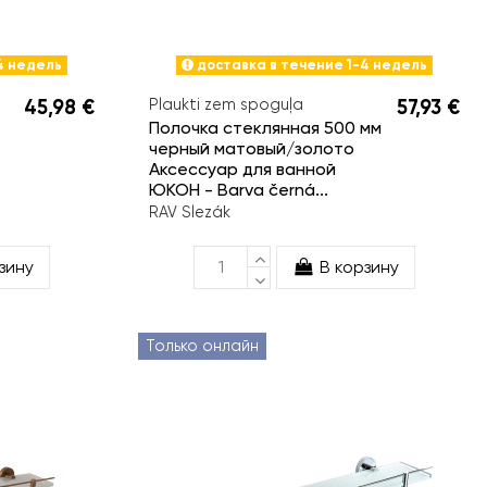
4 недель
доставка в течение 1-4 недель
45,98 €
Plaukti zem spoguļa
57,93 €
Полочка стеклянная 500 мм
черный матовый/золото
Аксессуар для ванной
ЮКОН - Barva černá...
RAV Slezák
зину
В корзину
Только онлайн