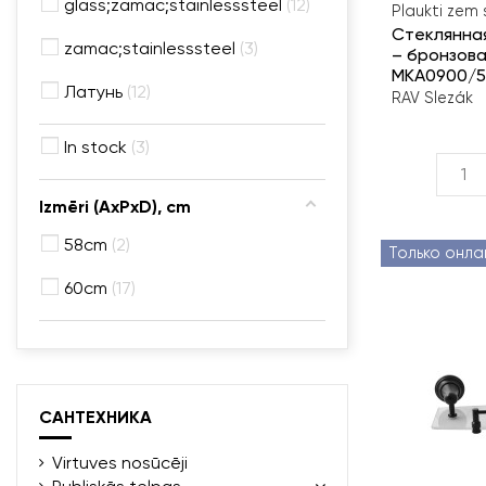
glass;zamac;stainlesssteel
12
Plaukti zem
Стеклянна
zamac;stainlesssteel
3
– бронзова
MKA0900/
Латунь
12
RAV Slezák
In stock
3
Izmēri (AxPxD), cm
58cm
2
Только онла
60cm
17
САНТЕХНИКА
Virtuves nosūcēji