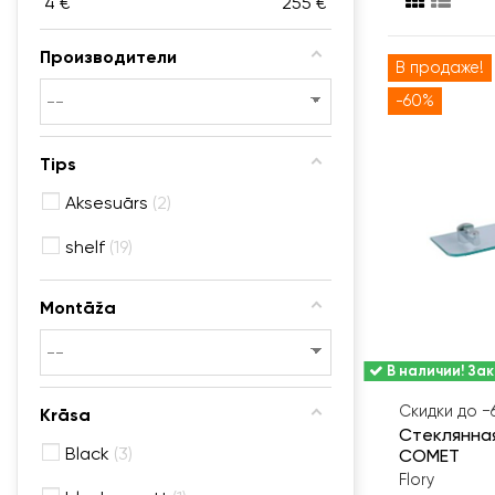
4
€
255
€
Производители
В продаже!
-60%
Tips
Aksesuārs
2
shelf
19
Montāža
В наличии! Зак
Скидки до 
Krāsa
Стеклянная
Black
3
COMET
Flory