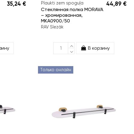
35,24 €
Plaukti zem spoguļa
44,89 €
Стеклянная полка MORAVA
– хромированная,
MKA0900/50
RAV Slezák
зину
В корзину
Только онлайн