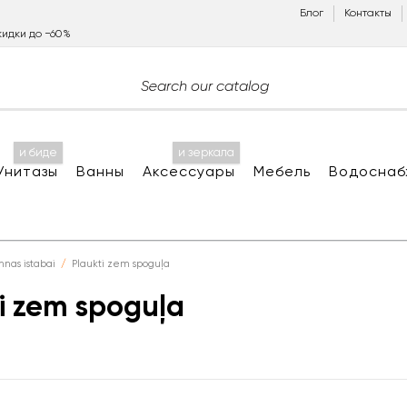
Блог
Контакты
идки до −60%
и биде
и зеркала
Унитазы
Ванны
Аксессуары
Мебель
Водоснаб
nnas istabai
Plaukti zem spoguļa
i zem spoguļa