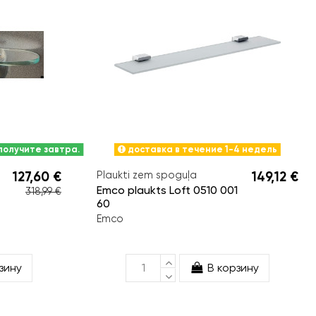
 получите завтра.
доставка в течение 1-4 недель
127,60 €
Plaukti zem spoguļa
149,12 €
Emco plaukts Loft 0510 001
318,99 €
60
Emco
зину
В корзину