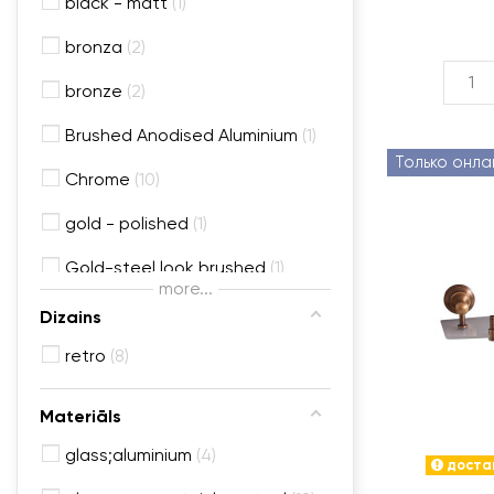
black - matt
1
bronza
2
bronze
2
Brushed Anodised Aluminium
1
Только онла
Chrome
10
gold - polished
1
Gold-steel look brushed
1
more...
Graphite
2
Dizains
Matt gold
retro
8
1
Matt grey
1
Materiāls
Stainless-steel look brushed
3
glass;aluminium
4
достав
White
1