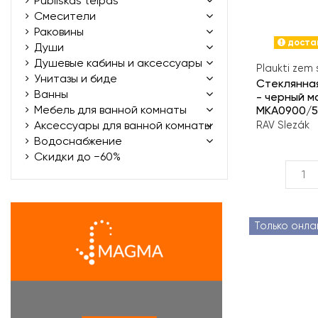
Publiskās telpas
Смесители
Раковины
достав
Души
Душевые кабины и аксессуары
Plaukti zem
Унитазы и биде
Стеклянна
Ванны
- черный м
Мебель для ванной комнаты
MKA0900/
Аксессуары для ванной комнаты
RAV Slezák
Водоснабжение
Скидки до −60%
Только онла