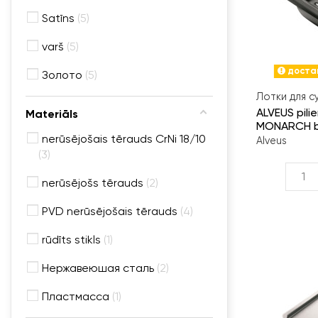
Satīns
5
varš
5
достав
Золото
5
Лотки для с
ALVEUS pili
Materiāls
MONARCH b
nerūsējošais tērauds CrNi 18/10
Alveus
3
nerūsējošs tērauds
2
PVD nerūsējošais tērauds
4
rūdīts stikls
1
Нержавеюшая сталь
2
Пластмасса
1