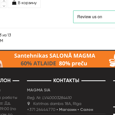
В корзину
 из 13
NM
АЛОН
КОНТАКТЫ
н
MAGMA SIA
к работы
Reģ. Nr. LV40003284410
а: Дд.
Katrīnas dambis 18A, Rīga
19:00 (по
+371 26444770
▪
Магазин
▪
Салон
цам до