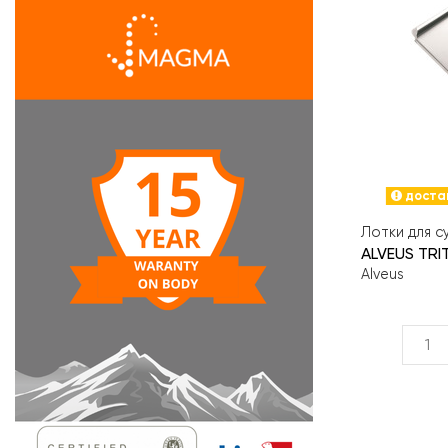
достав
Лотки для с
ALVEUS TRI
Alveus