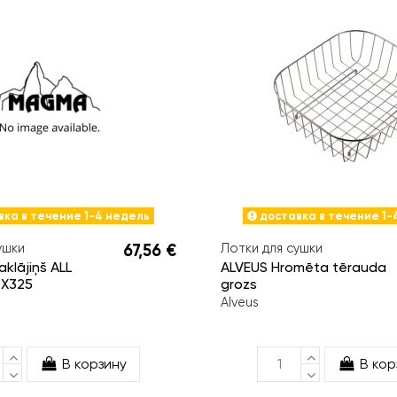
ка в течение 1-4 недель
доставка в течение 1-
ушки
67,56 €
Лотки для сушки
klājiņš ALL
ALVEUS Hromēta tērauda
X325
grozs
Alveus
В корзину
В кор