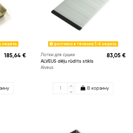
4 недель
доставка в течение 1-4 недель
185,64 €
Лотки для сушки
83,05 €
ALVEUS dēļu rūdīts stikls
Alveus
зину
В корзину