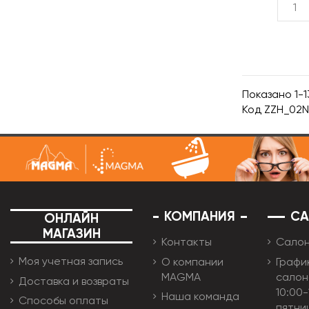
Показано 1-13
Код
ZZH_02
КОМПАНИЯ
С
ОНЛАЙН
МАГАЗИН
Контакты
Сало
Моя учетная запись
О компании
Графи
MAGMA
салон
Доставка и возвраты
10:00-
Наша команда
Способы оплаты
пятни