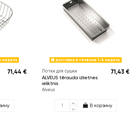
4 недель
доставка в течение 1-4 недель
71,44 €
Лотки для сушки
71,43 €
ALVEUS tērauda izlietnes
ieliktnis
Alveus
зину
В корзину