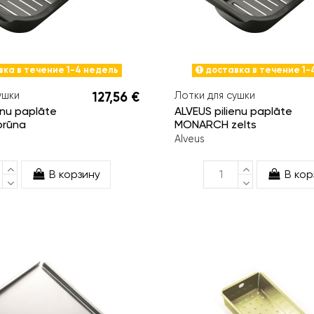
ка в течение 1-4 недель
доставка в течение 1-
ушки
127,56 €
Лотки для сушки
enu paplāte
ALVEUS pilienu paplāte
rūna
MONARCH zelts
Alveus
В корзину
В кор