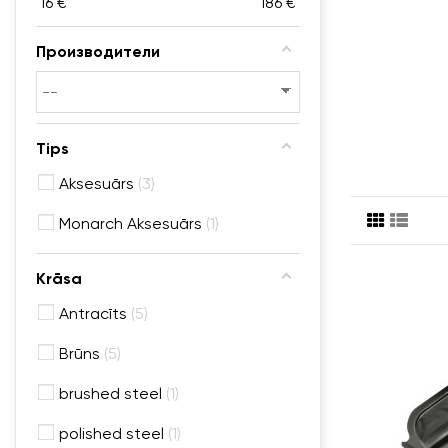
16
€
186
€
Производители
Tips
Aksesuārs
3
Monarch Aksesuārs
1
Krāsa
Antracīts
5
Brūns
5
brushed steel
1
polished steel
1