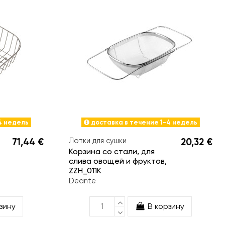
4 недель
доставка в течение 1-4 недель
71,44 €
Лотки для сушки
20,32 €
Корзина со стали, для
слива овощей и фруктов,
ZZH_011K
Deante
зину
В корзину