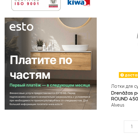
достав
Лотки для с
Drenāžas pa
ROUND 450
Alveus