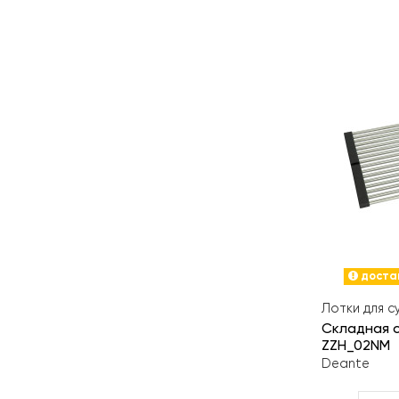
достав
Лотки для с
Складная 
ZZH_02NM
Deante