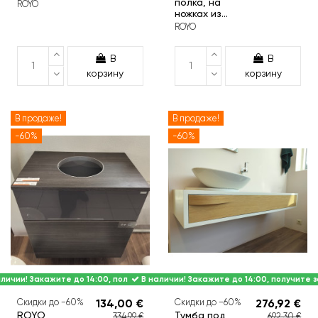
полка, на
ROYO
ножках из...
ROYO
В
В
корзину
корзину
В продаже!
В продаже!
-60%
-60%
личии! Закажите до 14:00, получите завтра.
В наличии! Закажите до 14:00, получите з
Скидки до −60%
134,00 €
Скидки до −60%
276,92 €
ROYO
Тумба под
334,99 €
692,30 €