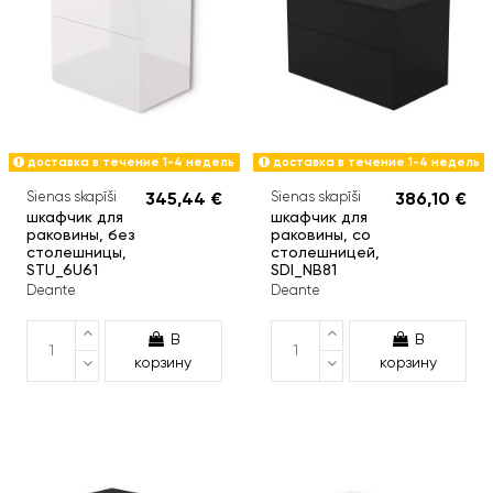
доставка в течение 1-4 недель
доставка в течение 1-4 недель
Sienas skapīši
345,44 €
Sienas skapīši
386,10 €
шкафчик для
шкафчик для
раковины, без
раковины, со
столешницы,
столешницей,
STU_6U61
SDI_NB81
Deante
Deante
В
В
корзину
корзину