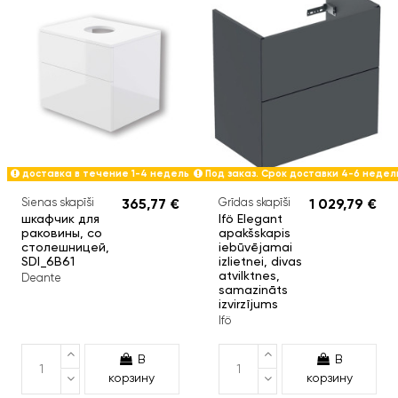
доставка в течение 1-4 недель
Под заказ. Срок доставки 4-6 недел
Sienas skapīši
365,77 €
Grīdas skapīši
1 029,79 €
шкафчик для
Ifö Elegant
раковины, со
apakšskapis
столешницей,
iebūvējamai
SDI_6B61
izlietnei, divas
atvilktnes,
Deante
samazināts
izvirzījums
Ifö
В
В
корзину
корзину