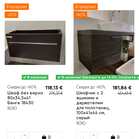
В продаже!
В продаже!
-60%
-60%
В наличии!
В наличии! Закажите до 14:00, получите з
Скидки до −60%
118,13 €
Скидки до −60%
181,86 €
Шкаф без верха
Шкафчик с 2
295,33 €
454,65 €
80х34,5х41
ящиками и
Венге 18430
держателем
для полотенец,
ROYO
100x41x44 см,
серый
ROYO
В
В