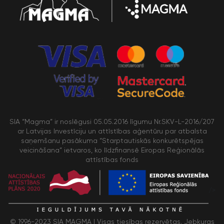
SIA “Magma” ir noslēgusi 05.05.2016 līgumu Nr.SKV-L-2016/207
ar Latvijas Investīciju un attīstības aģentūru par atbalsta
saņemšanu pasākuma “Starptautiskās konkurētspējas
veicināšana” ietvaros, ko līdzfinansē Eiropas Reģionālās
attīstības fonds
/>
© 1996-2023 SIA MAGMA |
Visas tiesības rezervētas. Jebkuras