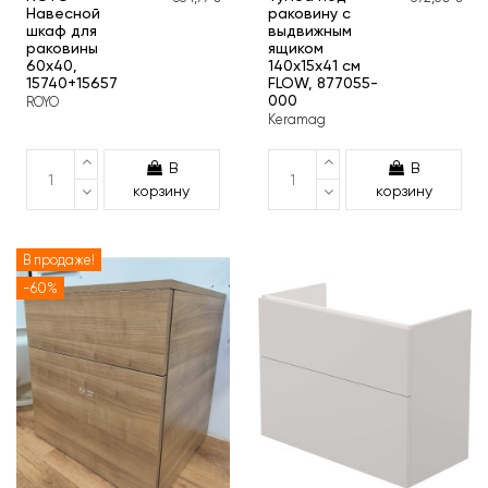
Навесной
раковину с
шкаф для
выдвижным
раковины
ящиком
60х40,
140x15x41 см
15740+15657
FLOW, 877055-
000
ROYO
Keramag
В
В
корзину
корзину
В продаже!
-60%