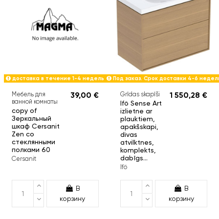
доставка в течение 1-4 недель
Под заказ. Срок доставки 4-6 недел
Мебель для
39,00 €
Grīdas skapīši
1 550,28 €
ванной комнаты
Ifö Sense Art
copy of
izlietne ar
Зеркальный
plauktiem,
шкаф Cersanit
apakšskapi,
Zen со
divas
стеклянными
atvilktnes,
полками 60
komplekts,
dabīgs...
Cersanit
Ifö
В
В
корзину
корзину