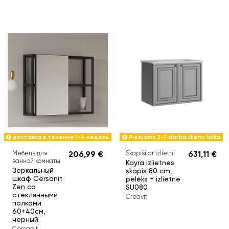
доставка в течение 1-4 недель
Pieejams 3-7 darba dienu laika
Мебель для
206,99 €
Skapīši ar izlietni
631,11 €
ванной комнаты
Kayra izlietnes
Зеркальный
skapis 80 cm,
шкаф Cersanit
pelēks + izlietne
Zen со
SU080
стеклянными
Creavit
полками
60+40см,
черный
Cersanit