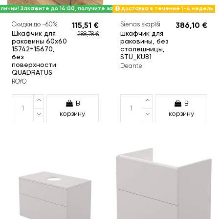
личии! Закажите до 14:00, получите завтра.
доставка в течение 1-4 недель
Скидки до −60%
115,51 €
Sienas skapīši
386,10 €
Шкафчик для
шкафчик для
288,78 €
раковины 60x60
раковины, без
15742+15670,
столешницы,
без
STU_KU81
поверхности
Deante
QUADRATUS
ROYO
В
В
корзину
корзину