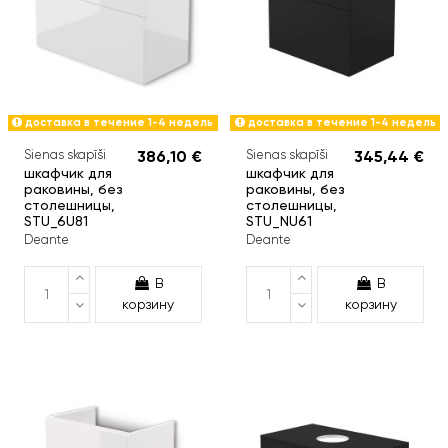
доставка в течение 1-4 недель
доставка в течение 1-4 недель
Sienas skapīši
386,10 €
Sienas skapīši
345,44 €
шкафчик для
шкафчик для
раковины, без
раковины, без
столешницы,
столешницы,
STU_6U81
STU_NU61
Deante
Deante
В
В
корзину
корзину