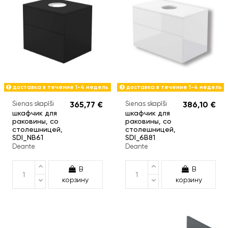
доставка в течение 1-4 недель
доставка в течение 1-4 недель
Sienas skapīši
365,77 €
Sienas skapīši
386,10 €
шкафчик для
шкафчик для
раковины, со
раковины, со
столешницей,
столешницей,
SDI_NB61
SDI_6B81
Deante
Deante
В
В
корзину
корзину