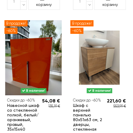
корзину
корзину
В продаже!
В продаже!
-60%
-60%
В наличии!
В наличии!
Скидки до −60%
54,08 €
Скидки до −60%
221,60 €
Навесной шкаф
Шкаф с
135,19 €
553,99 €
со стеклянной
верхней
полкой, белый/
панелью
оранжевый,
80x51x63 см, 2
правый,
дверцы,
35x15x40
стеклянная