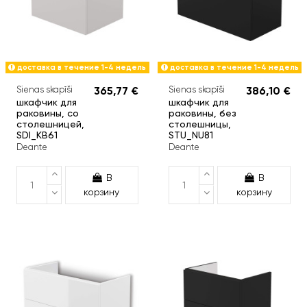
доставка в течение 1-4 недель
доставка в течение 1-4 недель
Sienas skapīši
365,77 €
Sienas skapīši
386,10 €
шкафчик для
шкафчик для
раковины, со
раковины, без
столешницей,
столешницы,
SDI_KB61
STU_NU81
Deante
Deante
В
В
корзину
корзину