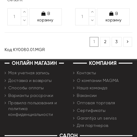
В
В
корзину
корзину
1
2
3
Код
KY0080.01.MGR
ОНЛАЙН МАГАЗИН
КОМПАНИЯ
Моя учетная запись
Контакты
Доставка и возвраты
О компании MAGMA
Способы оплаты
Наша команда
Варианты рассрочки
Вакансии
Правила пользования и
Оптовая торговля
политика
Сертификаты
конфиденциальности
Garantija un serviss
Для партнеров
САЛОН