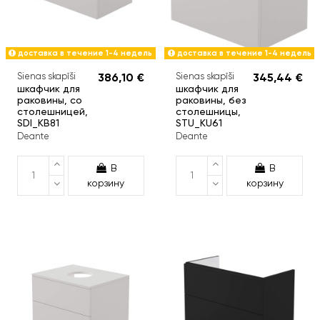
доставка в течение 1-4 недель
доставка в течение 1-4 недель
Sienas skapīši
386,10 €
Sienas skapīši
345,44 €
шкафчик для
шкафчик для
раковины, со
раковины, без
столешницей,
столешницы,
SDI_KB81
STU_KU61
Deante
Deante
В
В
корзину
корзину