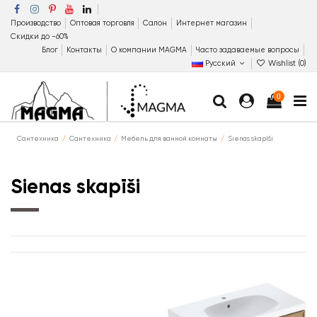
Производство
Оптовая торговля
Салон
Интернет магазин
Скидки до −60%
Блог
Контакты
О компании MAGMA
Часто задаваемые вопросы
Русский
Wishlist (
0
)
0
Сантехника
Сантехника
Мебель для ванной комнаты
Sienas skapīši
Sienas skapīši