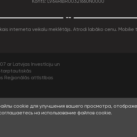
Konts: LV64RIBR00321660N0000
--
7 ar Latvijas Investīciju un
tarptautiskās
as Reģionālās attīstības
файлы cookie для улучшения вашего просмотра, отображ
соглашаетесь на использование файлов cookie.
ras informācijas