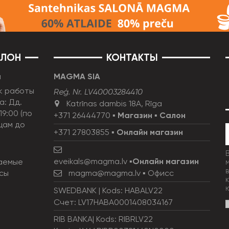
АЛОН
КОНТАКТЫ
н
MAGMA SIA
к работы
Reģ. Nr. LV40003284410
а: Дд.
Katrīnas dambis 18A, Rīga
19:00 (по
+371 26444770
▪
Магазин
▪
Салон
цам до
+371 27803855
▪
Онлайн магазин
eveikals@magma.lv
▪
Онлайн магазин
аемые
сы
magma@magma.lv
▪ Офисс
SWEDBANK | Kods: HABALV22
Счет: LV17HABA0001408034167
RIB BANKA| Kods: RIBRLV22