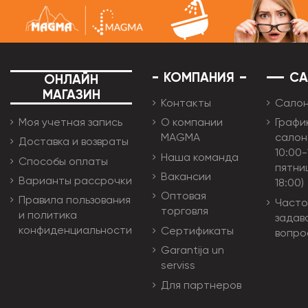
КОМПАНИЯ
С
ОНЛАЙН
МАГАЗИН
Контакты
Сало
Моя учетная запись
О компании
Графи
MAGMA
салон
Доставка и возвраты
10:00-
Наша команда
Способы оплаты
пятни
Вакансии
Варианты рассрочки
18:00)
Оптовая
Правила пользования
Часто
торговля
и политика
задав
конфиденциальности
Сертификаты
вопро
Garantija un
serviss
Для партнеров