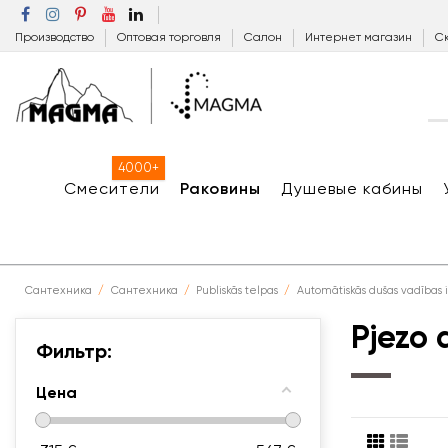
Производство
Оптовая торговля
Салон
Интернет магазин
Ск
4000+
Смесители
Раковины
Душевые кабины
Сантехника
Сантехника
Publiskās telpas
Automātiskās dušas vadības i
Pjezo 
Фильтр:
Цена