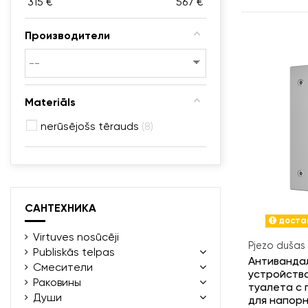
315
€
567
€
Производители
Materiāls
nerūsējošs tērauds
8
САНТЕХНИКА
достав
Virtuves nosūcēji
Pjezo dušas 
Publiskās telpas
Антиванда
Смесители
устройств
Раковины
туалета с 
Души
для напорн