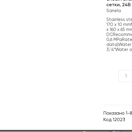
сетки, 24В
Sanela
Stainless st
170 x 10 mm
x 160 x 65 
DCRecommend
0,6 MPaRate o
data)Water 
3/4“Water o
Показано 1-8
Код
12023