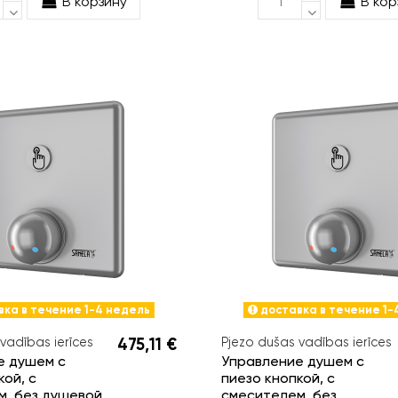
В корзину
В кор
ка в течение 1-4 недель
доставка в течение 1-
vadības ierīces
475,11 €
Pjezo dušas vadības ierīces
е душем с
Управление душем с
кой, с
пиезо кнопкой, с
м, без душевой
смесителем, без