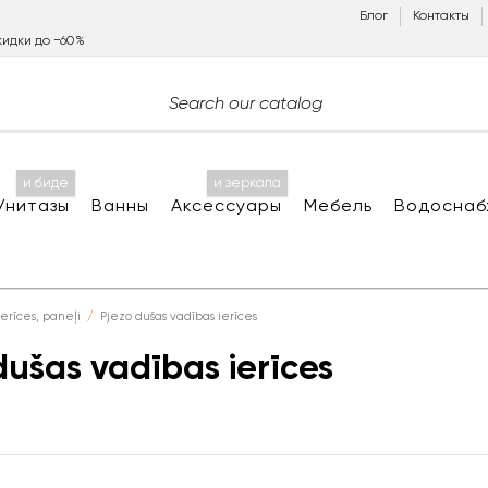
Блог
Контакты
идки до −60%
и биде
и зеркала
Унитазы
Ванны
Аксессуары
Мебель
Водоснаб
erīces, paneļi
Pjezo dušas vadības ierīces
dušas vadības ierīces