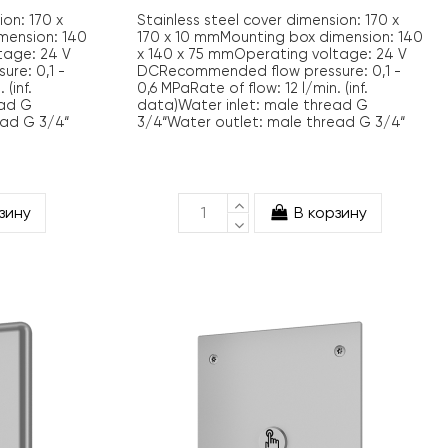
ion: 170 x
Stainless steel cover dimension: 170 x
mension: 140
170 x 10 mmMounting box dimension: 140
tage: 24 V
x 140 x 75 mmOperating voltage: 24 V
re: 0,1 -
DCRecommended flow pressure: 0,1 -
(inf.
0,6 MPaRate of flow: 12 l/min. (inf.
ead G
data)Water inlet: male thread G
ead G 3/4“
3/4“Water outlet: male thread G 3/4“
зину
В корзину