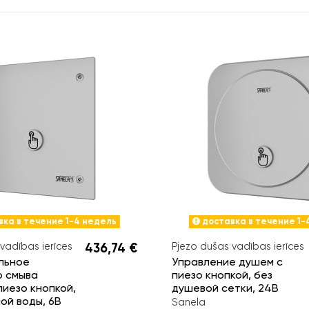
ка в течение 1-4 недель
доставка в течение 1-
vadības ierīces
436,74 €
Pjezo dušas vadības ierīces
льное
Управление душем с
о смыва
пиезо кнопкой, без
пиезо кнопкой,
душевой сетки, 24В
ой воды, 6B
Sanela