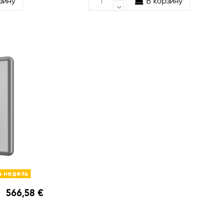
зину
В корзину
4 недель
566,58 €