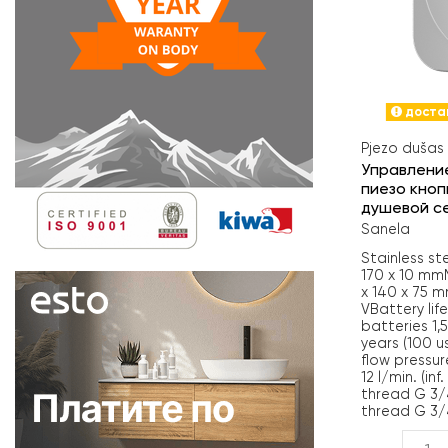
достав
Pjezo dušas 
Управлени
пиезо кноп
душевой се
Sanela
Stainless st
170 x 10 mm
x 140 x 75 
VBattery life
batteries 1,
years (100
flow pressur
12 l/min. (in
thread G 3/
thread G 3/