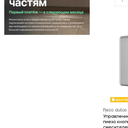
достав
Pjezo dušas 
Управлени
пиезо кноп
смесителе