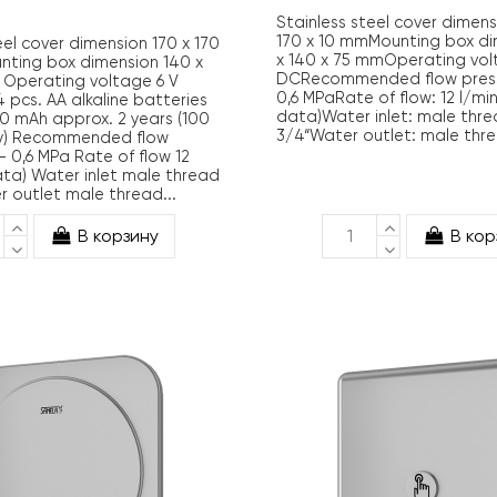
Stainless steel cover dimens
170 x 10 mmMounting box di
eel cover dimension 170 x 170
x 140 x 75 mmOperating vol
nting box dimension 140 x
DCRecommended flow pressu
 Operating voltage 6 V
0,6 MPaRate of flow: 12 l/min. 
4 pcs. AA alkaline batteries
data)Water inlet: male thr
700 mAh approx. 2 years (100
3/4“Water outlet: male thr
ay) Recommended flow
 - 0,6 MPa Rate of flow 12
 data) Water inlet male thread
 outlet male thread...
В корзину
В кор