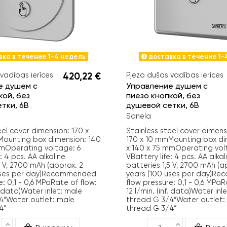
ка в течение 1-4 недель
доставка в течение 1-
vadības ierīces
420,22 €
Pjezo dušas vadības ierīces
е душем с
Управление душем с
кой, без
пиезо кнопкой, без
тки, 6В
душевой сетки, 6B
Sanela
eel cover dimension: 170 x
Stainless steel cover dimens
Mounting box dimension: 140
170 x 10 mmMounting box di
mmOperating voltage: 6
x 140 x 75 mmOperating vol
: 4 pcs. AA alkaline
VBattery life: 4 pcs. AA alkal
5 V, 2700 mAh (approx. 2
batteries 1,5 V, 2700 mAh (a
 uses per day)Recommended
years (100 uses per day)R
e: 0,1 - 0,6 MPaRate of flow:
flow pressure: 0,1 - 0,6 MPaR
f. data)Water inlet: male
12 l/min. (inf. data)Water inl
4“Water outlet: male
thread G 3/4“Water outlet:
4“
thread G 3/4“