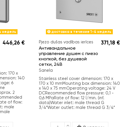
4 недель
доставка в течение 1-4 недель
446,26 €
Pjezo dušas vadības ierīces
371,18 €
Антивандальное
управление душем с пиезо
кнопкой, без душевой
сетки, 24В
Sanela
ion: 170 x
mension: 140
Stainless steel cover dimension: 170 x
tage: 6
170 x 10 mmMounting box dimension: 140
ine
x 140 x 75 mmOperating voltage: 24 V
pprox. 2
DCRecommended flow pressure: 0,1 -
ecommended
0,6 MPaRate of flow: 12 l/min. (inf.
ate of flow:
data)Water inlet: male thread G
et: male
3/4“Water outlet: male thread G 3/4“
 male