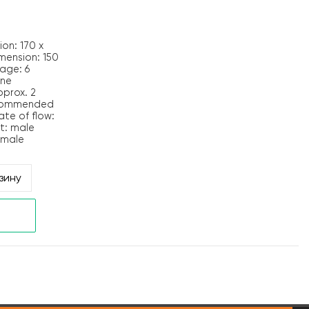
ion: 170 x
mension: 150
age: 6
ine
pprox. 2
ecommended
ate of flow:
et: male
 male
зину