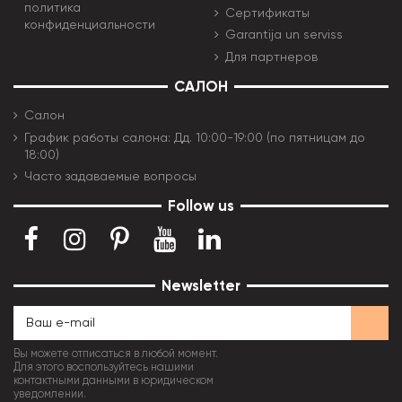
политика
Сертификаты
конфиденциальности
Garantija un serviss
Для партнеров
САЛОН
Салон
График работы салона: Дд. 10:00-19:00 (по пятницам до
18:00)
Часто задаваемые вопросы
Follow us
Newsletter
Вы можете отписаться в любой момент.
Для этого воспользуйтесь нашими
контактными данными в юридическом
уведомлении.