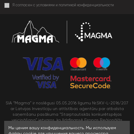
Я согласен с условиями и политикой конфиденциальности
SIA “Magma” ir noslēgusi 05.05.2016 līgumu Nr.SKV-L-2016/207
ar Latvijas Investīciju un attīstības aģentūru par atbalsta
saņemšanu pasākuma “Starptautiskās konkurētspējas
veicināšana” ietvaros, ko līdzfinansē Eiropas Reģionālās
attīstības fonds
Мы ценим вашу конфиденциальность. Мы используем
файлы cookie для улучшения вашего просмотра,