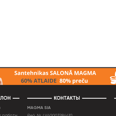
АЛОН
КОНТАКТЫ
н
MAGMA SIA
к работы
Reģ. Nr. LV40003284410