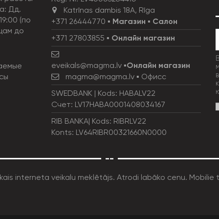
а: Дд.
Katrīnas dambis 18A, Rīga
19:00 (по
+371 26444770
▪
Магазин
▪
Салон
цам до
+371 27803855
▪
Онлайн магазин
eveikals@magma.lv
▪
Онлайн магазин
аемые
сы
magma@magma.lv
▪ Офисс
SWEDBANK | Kods: HABALV22
Счет: LV17HABA0001408034167
RIB BANKA| Kods: RIBRLV22
Konts: LV64RIBR00321660N0000
--