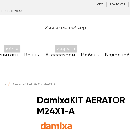
Блог
Контакты
идки до −60%
и биде
и зеркала
Унитазы
Ванны
Аксессуары
Мебель
Водоснаб
тали
DamixaKIT AERATOR M24X1-A
DamixaKIT AERATOR
M24X1-A