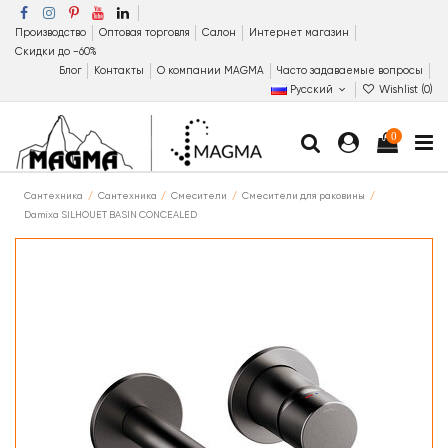
Производство
Оптовая торговля
Салон
Интернет магазин
Скидки до −60%
Блог
Контакты
О компании MAGMA
Часто задаваемые вопросы
Русский
Wishlist (
0
)
0
Сантехника
Сантехника
Смесители
Смесители для раковины
Damixa SILHOUET BASIN CONCEALED