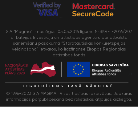
SIA “Magma” ir noslēgusi 05.05.2016 līgumu Nr.SKV-L-2016/207
ar Latvijas Investīciju un attīstības aģentūru par atbalsta
saņemšanu pasākuma “Starptautiskās konkurētspējas
veicināšana” ietvaros, ko līdzfinansē Eiropas Reģionālās
attīstības fonds
/>
© 1996-2023 SIA MAGMA |
Visas tiesības rezervētas. Jebkuras
informācijas pārpublicēšana bez rakstiskas atļaujas aizliegta.