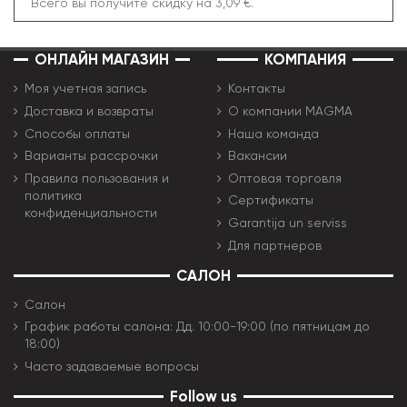
Всего вы получите скидку на 3,09 €.
ОНЛАЙН МАГАЗИН
КОМПАНИЯ
Моя учетная запись
Контакты
Доставка и возвраты
О компании MAGMA
Способы оплаты
Наша команда
Варианты рассрочки
Вакансии
Правила пользования и
Оптовая торговля
политика
Сертификаты
конфиденциальности
Garantija un serviss
Для партнеров
САЛОН
Салон
График работы салона: Дд. 10:00-19:00 (по пятницам до
18:00)
Часто задаваемые вопросы
Follow us