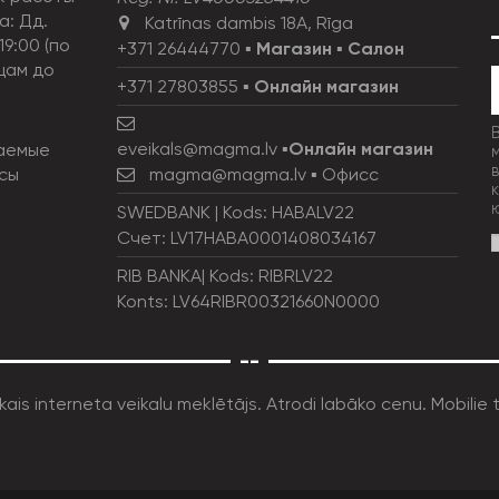
а: Дд.
Katrīnas dambis 18A, Rīga
19:00 (по
+371 26444770
▪
Магазин
▪
Салон
цам до
+371 27803855
▪
Онлайн магазин
eveikals@magma.lv
▪
Онлайн магазин
аемые
сы
magma@magma.lv
▪ Офисс
SWEDBANK | Kods: HABALV22
Счет: LV17HABA0001408034167
RIB BANKA| Kods: RIBRLV22
Konts: LV64RIBR00321660N0000
--