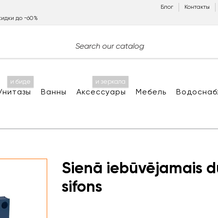
Блог
Контакты
идки до −60%
и биде
и зеркала
Унитазы
Ванны
Аксессуары
Мебель
Водоснаб
Sienā iebūvējamais d
sifons