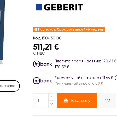
Под заказ. Срок доставки 4-6 недель
Код
150430180
511,21 €
С НДС
Платите тремя частями: 170.41 €, 
170.39 €.
Ежемесячный платеж от 11.66 €
Минимальный взнос от 0.00 €
ь по фото
В корзину