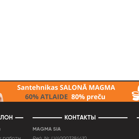
АЛОН
КОНТАКТЫ
н
MAGMA SIA
к работы
Reģ. Nr. LV40003284410