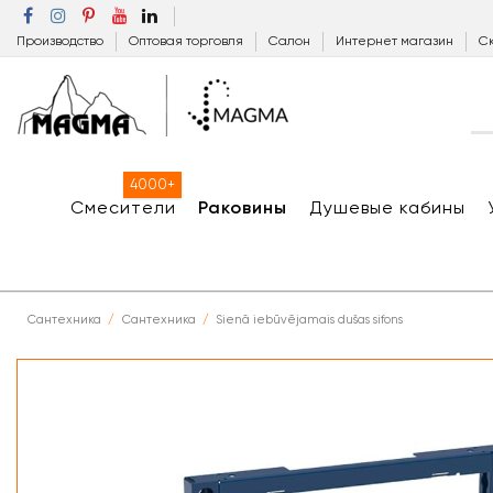
Производство
Оптовая торговля
Салон
Интернет магазин
Ск
4000+
Смесители
Раковины
Душевые кабины
Сантехника
Сантехника
Sienā iebūvējamais dušas sifons