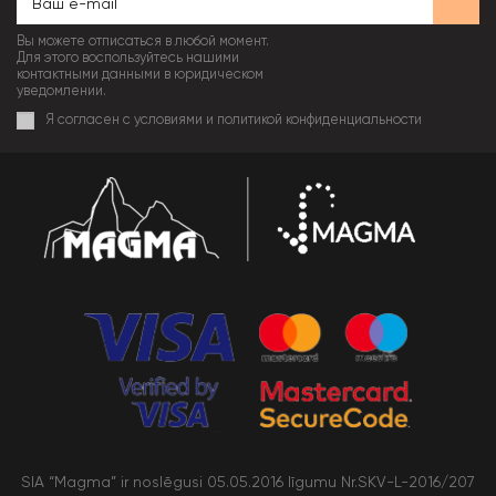
Вы можете отписаться в любой момент.
Для этого воспользуйтесь нашими
контактными данными в юридическом
уведомлении.
Я согласен с условиями и политикой конфиденциальности
SIA “Magma” ir noslēgusi 05.05.2016 līgumu Nr.SKV-L-2016/207