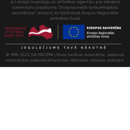
ar Latvijas Investīciju un attīstības aģentūru par atbalsta
saņemšanu pasākuma “Starptautiskās konkurētspējas
veicināšana” ietvaros, ko līdzfinansē Eiropas Reģionālās
attīstības fonds
/>
© 1996-2023 SIA MAGMA |
Visas tiesības rezervētas. Jebkuras
informācijas pārpublicēšana bez rakstiskas atļaujas aizliegta.