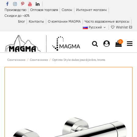
Производство
Оптовая торговля
Салон
Интернет магазин
Скидки до −60%
Блог
Контакты
О компании MAGMA
Часто задаваемые вопросы
Русский
Wishlist (
0
)
0
Сантехника
Сантехника
Optima Style dušas jaucējkrāns, hroms