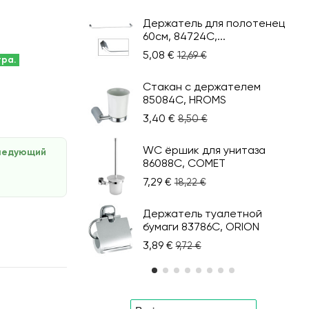
Держатель для полотенец
60см, 84724С,...
5,08 €
12,69 €
тра.
Стакан с держателем
85084C, HROMS
3,40 €
8,50 €
WC ёршик для унитаза
следующий
86088C, COMET
7,29 €
18,22 €
Держатель туалетной
бумаги 83786С, ORION
3,89 €
9,72 €