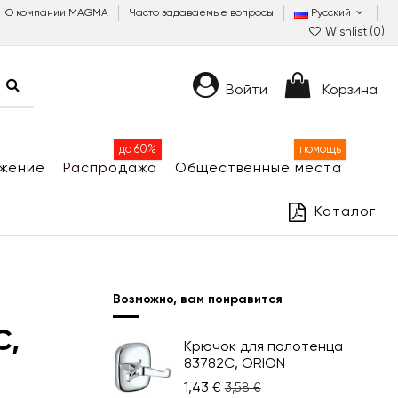
О компании MAGMA
Часто задаваемые вопросы
Русский
Wishlist (
0
)
Войти
Корзина
до 60%
помощь
жение
Распродажа
Общественные места
Каталог
Возможно, вам понравится
C,
Крючок для полотенца
83782C, ORION
1,43 €
3,58 €