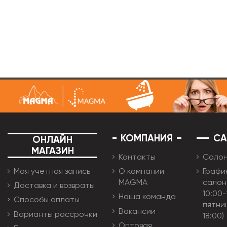
КОМПАНИЯ
С
ОНЛАЙН
МАГАЗИН
Контакты
Сало
Моя учетная запись
О компании
Графи
MAGMA
салон
Доставка и возвраты
10:00-
Наша команда
Способы оплаты
пятни
Вакансии
Варианты рассрочки
18:00)
Оптовая