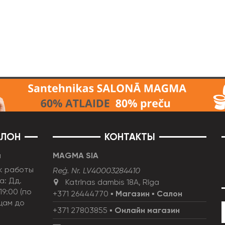
АЛОН
КОНТАКТЫ
н
MAGMA SIA
к работы
Reģ. Nr. LV40003284410
а: Дд.
Katrīnas dambis 18A, Rīga
19:00 (по
+371 26444770
▪
Магазин
▪
Салон
цам до
+371 27803855
▪
Онлайн магазин