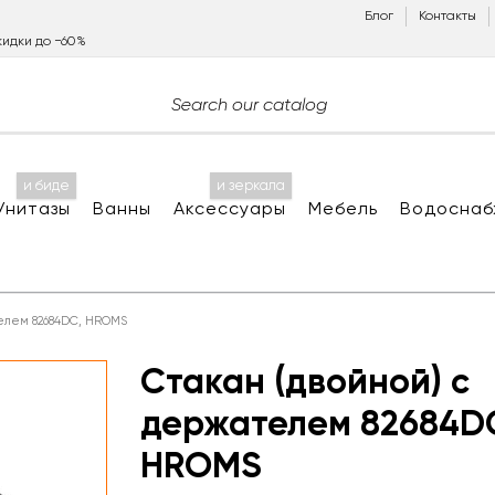
Блог
Контакты
идки до −60%
и биде
и зеркала
Унитазы
Ванны
Аксессуары
Мебель
Водоснаб
телем 82684DC, HROMS
Стакан (двойной) с
держателем 82684D
HROMS