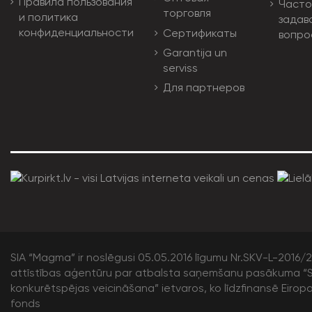
Правила пользования
Часто
торговля
и политика
задав
конфиденциальности
Сертификаты
вопро
Garantija un
serviss
Для партнеров
SIA “Magma” ir noslēgusi 05.05.2016 līgumu Nr.SKV-L-2016/20
attīstības aģentūru par atbalsta saņemšanu pasākuma “S
konkurētspējas veicināšana” ietvaros, ko līdzfinansē Eirop
fonds