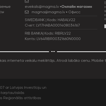
eveikals@magma.lv
▪
Онлайн магазин
аемые
сы
magma@magma.lv
▪ Офисс
SWEDBANK | Kods: HABALV22
Счет: LV17HABA0001408034167
RIB BANKA| Kods: RIBRLV22
Konts: LV64RIBR00321660N0000
--
7 ar Latvijas Investīciju un
tarptautiskās
as Reģionālās attīstības