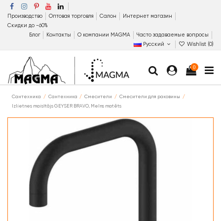
Производство
Оптовая торговля
Салон
Интернет магазин
Скидки до −60%
Блог
Контакты
О компании MAGMA
Часто задаваемые вопросы
Русский
Wishlist (
0
)
0
Сантехника
Сантехника
Смесители
Смесители для раковины
Izlietnes maisītājs GEYSER BRAVO, Melns matēts