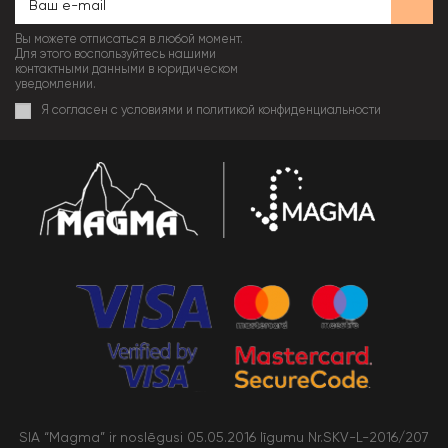
Вы можете отписаться в любой момент.
Для этого воспользуйтесь нашими
контактными данными в юридическом
уведомлении.
Я согласен с условиями и политикой конфиденциальности
SIA “Magma” ir noslēgusi 05.05.2016 līgumu Nr.SKV-L-2016/207